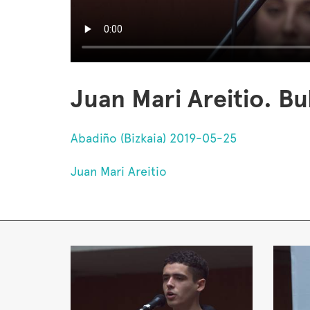
Juan Mari Areitio. B
Abadiño (Bizkaia) 2019-05-25
Juan Mari Areitio