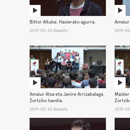
Bittor Altube. Hasierako agurra.
Amaiur 
2019-05-25 Abadiño
2019-05
Amaiur Atxa eta Janire Arrizabalaga.
Maider 
Zortziko handia.
Zortziko
2019-05-25 Abadiño
2019-05