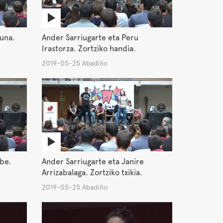
tuna.
Ander Sarriugarte eta Peru
Irastorza. Zortziko handia.
2019-05-25 Abadiño
ube.
Ander Sarriugarte eta Janire
Arrizabalaga. Zortziko txikia.
2019-05-25 Abadiño