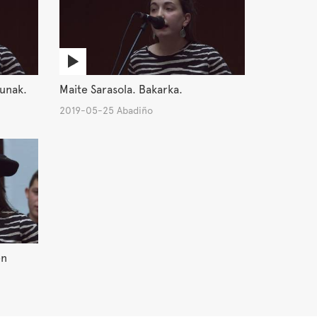
zunak.
Maite Sarasola. Bakarka.
2019-05-25 Abadiño
en