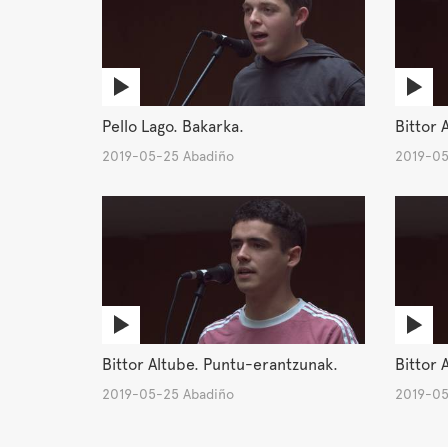
Pello Lago. Bakarka.
Bittor 
2019-05-25 Abadiño
2019-05
Bittor Altube. Puntu-erantzunak.
Bittor 
2019-05-25 Abadiño
2019-05