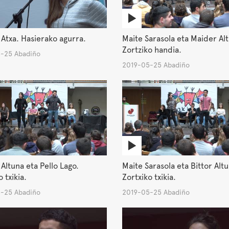
Atxa. Hasierako agurra.
Maite Sarasola eta Maider Al
Zortziko handia.
-25 Abadiño
2019-05-25 Abadiño
Altuna eta Pello Lago.
Maite Sarasola eta Bittor Alt
 txikia.
Zortxiko txikia.
-25 Abadiño
2019-05-25 Abadiño