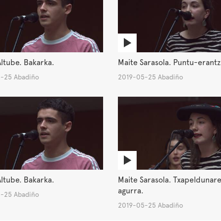
Altube. Bakarka.
Maite Sarasola. Puntu-erant
-25 Abadiño
2019-05-25 Abadiño
Altube. Bakarka.
Maite Sarasola. Txapeldunar
agurra.
-25 Abadiño
2019-05-25 Abadiño