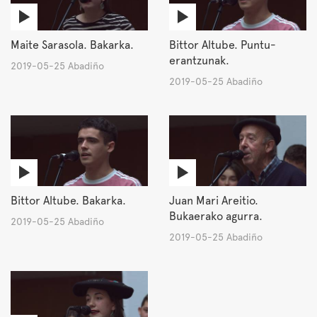
Maite Sarasola. Bakarka.
Bittor Altube. Puntu-
erantzunak.
2019-05-25 Abadiño
2019-05-25 Abadiño
Bittor Altube. Bakarka.
Juan Mari Areitio.
Bukaerako agurra.
2019-05-25 Abadiño
2019-05-25 Abadiño