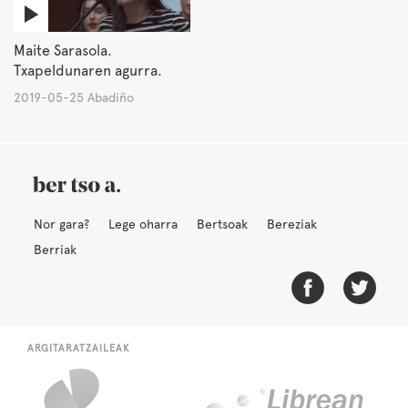
Maite Sarasola.
Txapeldunaren agurra.
2019-05-25 Abadiño
Nor gara?
Lege oharra
Bertsoak
Bereziak
Berriak
ARGITARATZAILEAK