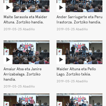
Maite Sarasola eta Maider
Ander Sarriugarte eta Peru
Altuna. Zortziko handia.
Irastorza. Zortziko handia.
2019-05-25 Abadiño
2019-05-25 Abadiño
Amaiur Atxa eta Janire
Maider Altuna eta Pello
Arrizabalaga. Zortziko
Lago. Zortziko txikia.
handia.
2019-05-25 Abadiño
2019-05-25 Abadiño