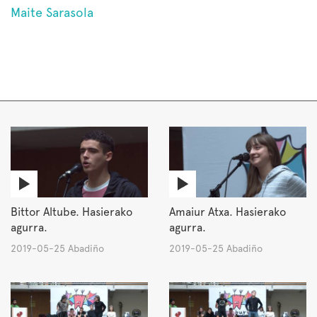
Maite Sarasola
Bittor Altube. Hasierako
Amaiur Atxa. Hasierako
agurra.
agurra.
2019-05-25 Abadiño
2019-05-25 Abadiño