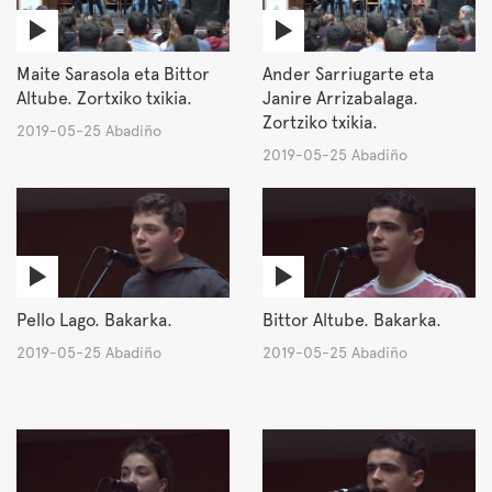
Maite Sarasola eta Bittor
Ander Sarriugarte eta
Altube. Zortxiko txikia.
Janire Arrizabalaga.
Zortziko txikia.
2019-05-25 Abadiño
2019-05-25 Abadiño
Pello Lago. Bakarka.
Bittor Altube. Bakarka.
2019-05-25 Abadiño
2019-05-25 Abadiño