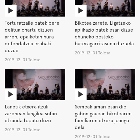
Torturatzaile batek bere
Bikotea zarete. Ligatzeko
delitua onartu dizuen
aplikazio batek esan dizue
arren, epaiketan hura
ehuneko bosteko
defendatzea erabaki
bateragarritasuna duzuela
duzue
2019-12-01 Tolosa
2019-12-01 Tolosa
Lanetik etxera itzuli
Semeak amari esan dio
zarenean langilea sofan
gabon gauean bikotearen
etzanda topatu duzu
familiaren etxera joango
dela
2019-12-01 Tolosa
2019-12-01 Tolosa