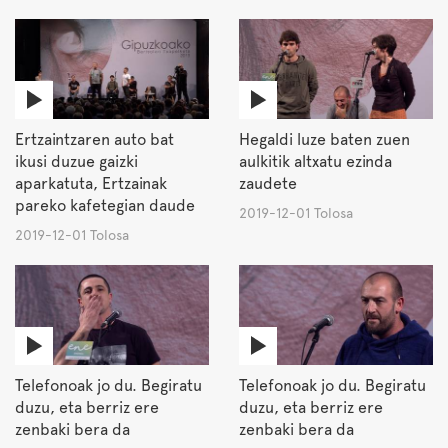
Ertzaintzaren auto bat
Hegaldi luze baten zuen
ikusi duzue gaizki
aulkitik altxatu ezinda
aparkatuta, Ertzainak
zaudete
pareko kafetegian daude
2019-12-01 Tolosa
2019-12-01 Tolosa
Telefonoak jo du. Begiratu
Telefonoak jo du. Begiratu
duzu, eta berriz ere
duzu, eta berriz ere
zenbaki bera da
zenbaki bera da