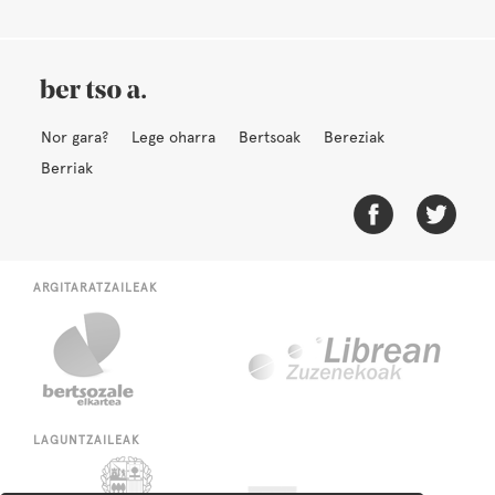
Nor gara?
Lege oharra
Bertsoak
Bereziak
Berriak
ARGITARATZAILEAK
LAGUNTZAILEAK