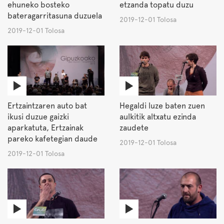
ehuneko bosteko
etzanda topatu duzu
bateragarritasuna duzuela
2019-12-01 Tolosa
2019-12-01 Tolosa
Ertzaintzaren auto bat
Hegaldi luze baten zuen
ikusi duzue gaizki
aulkitik altxatu ezinda
aparkatuta, Ertzainak
zaudete
pareko kafetegian daude
2019-12-01 Tolosa
2019-12-01 Tolosa