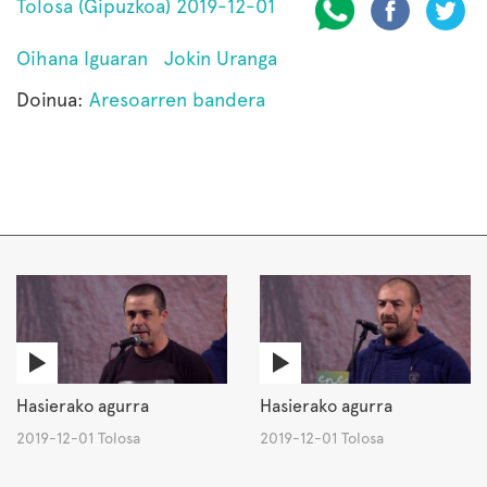
Tolosa (Gipuzkoa) 2019-12-01
Oihana Iguaran
Jokin Uranga
Doinua:
Aresoarren bandera
Hasierako agurra
Hasierako agurra
2019-12-01 Tolosa
2019-12-01 Tolosa