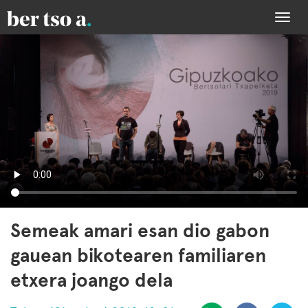
Togg
navi
Semeak amari esan dio gabon
gauean bikotearen familiaren
etxera joango dela