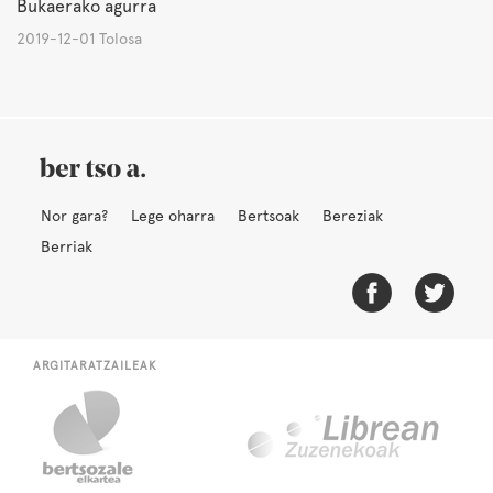
Bukaerako agurra
2019-12-01 Tolosa
Nor gara?
Lege oharra
Bertsoak
Bereziak
Berriak
ARGITARATZAILEAK