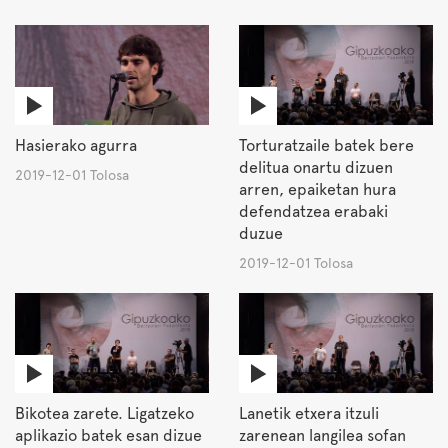
Hasierako agurra
Torturatzaile batek bere
delitua onartu dizuen
2019-12-01 Tolosa
arren, epaiketan hura
defendatzea erabaki
duzue
2019-12-01 Tolosa
Bikotea zarete. Ligatzeko
Lanetik etxera itzuli
aplikazio batek esan dizue
zarenean langilea sofan