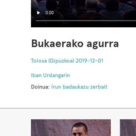
Bukaerako agurra
Tolosa (Gipuzkoa) 2019-12-01
Iban Urdangarin
Doinua:
Irun badaukazu zerbait