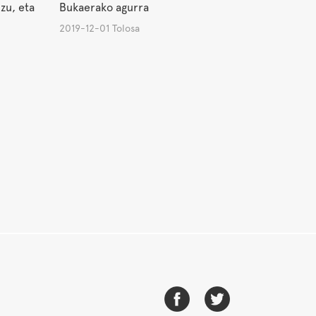
zu, eta
Bukaerako agurra
2019-12-01 Tolosa