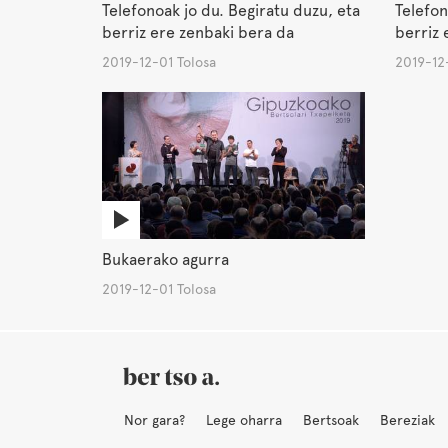
Telefonoak jo du. Begiratu duzu, eta
Telefon
berriz ere zenbaki bera da
berriz 
2019-12-01 Tolosa
2019-12
Bukaerako agurra
2019-12-01 Tolosa
Nor gara?
Lege oharra
Bertsoak
Bereziak