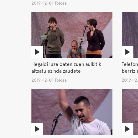
2019-12-01 Tolosa
Hegaldi luze baten zuen aulkitik
Telefon
altxatu ezinda zaudete
berriz 
2019-12-01 Tolosa
2019-12