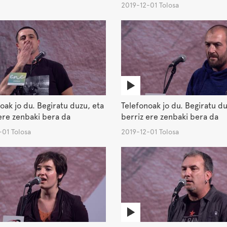
2019-12-01 Tolosa
oak jo du. Begiratu duzu, eta
Telefonoak jo du. Begiratu du
ere zenbaki bera da
berriz ere zenbaki bera da
-01 Tolosa
2019-12-01 Tolosa