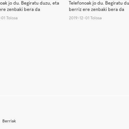
oak jo du. Begiratu duzu, eta
Telefonoak jo du. Begiratu du
ere zenbaki bera da
berriz ere zenbaki bera da
-01 Tolosa
2019-12-01 Tolosa
Berriak