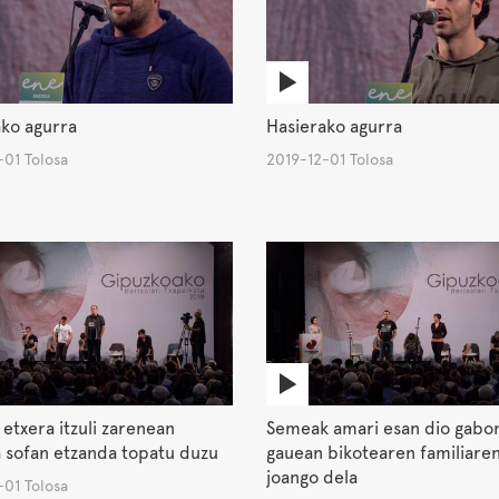
ko agurra
Hasierako agurra
-01 Tolosa
2019-12-01 Tolosa
 etxera itzuli zarenean
Semeak amari esan dio gabo
a sofan etzanda topatu duzu
gauean bikotearen familiaren
joango dela
-01 Tolosa