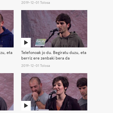
2019-12-01 Tolosa
zu, eta
Telefonoak jo du. Begiratu duzu, eta
berriz ere zenbaki bera da
2019-12-01 Tolosa