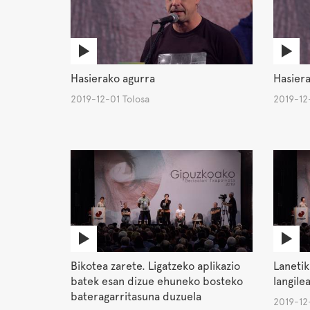
Hasierako agurra
Hasiera
2019-12-01 Tolosa
2019-12
Bikotea zarete. Ligatzeko aplikazio
Lanetik
batek esan dizue ehuneko bosteko
langile
bateragarritasuna duzuela
2019-12