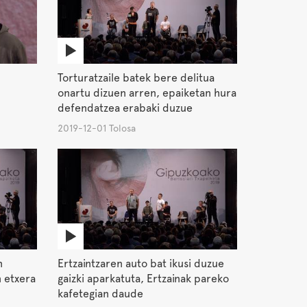
Torturatzaile batek bere delitua
onartu dizuen arren, epaiketan hura
defendatzea erabaki duzue
2019-12-01 Tolosa
n
Ertzaintzaren auto bat ikusi duzue
 etxera
gaizki aparkatuta, Ertzainak pareko
kafetegian daude