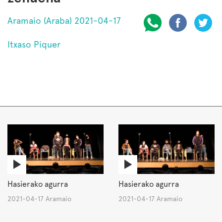
Aramaio (Araba) 2021-04-17
Itxaso Piquer
Hasierako agurra
Hasierako agurra
2021-04-17 Aramaio
2021-04-17 Aramaio