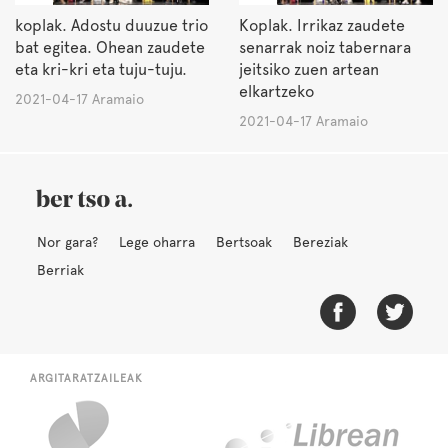
koplak. Adostu duuzue trio
Koplak. Irrikaz zaudete
bat egitea. Ohean zaudete
senarrak noiz tabernara
eta kri-kri eta tuju-tuju.
jeitsiko zuen artean
elkartzeko
2021-04-17 Aramaio
2021-04-17 Aramaio
Nor gara?
Lege oharra
Bertsoak
Bereziak
Berriak
ARGITARATZAILEAK