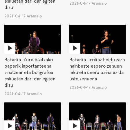
eskuetan dar-dar egiten
2021-04-17 Aramaio
dizu
2021-04-17 Aramaio
Bakarka. Zure bizitzako
Bakarka. Irrikaz heldu zara
paperik inportanteena
hainbeste espero zenuen
sinatzear eta boligrafoa
leku eta unera baina ez da
eskuetan dar-dar egiten
uste zenuena
dizu
2021-04-17 Aramaio
2021-04-17 Aramaio