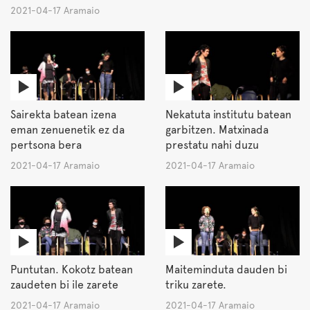
2021-04-17 Aramaio
Sairekta batean izena
Nekatuta institutu batean
eman zenuenetik ez da
garbitzen. Matxinada
pertsona bera
prestatu nahi duzu
2021-04-17 Aramaio
2021-04-17 Aramaio
Puntutan. Kokotz batean
Maiteminduta dauden bi
zaudeten bi ile zarete
triku zarete.
2021-04-17 Aramaio
2021-04-17 Aramaio