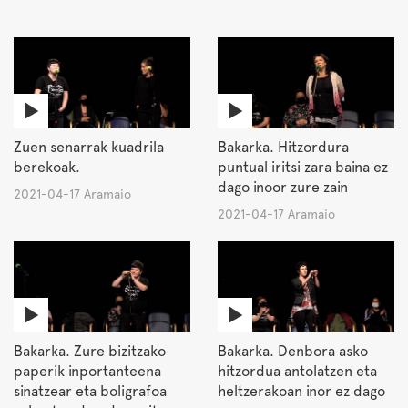
Zuen senarrak kuadrila
Bakarka. Hitzordura
berekoak.
puntual iritsi zara baina ez
dago inoor zure zain
2021-04-17 Aramaio
2021-04-17 Aramaio
Bakarka. Zure bizitzako
Bakarka. Denbora asko
paperik inportanteena
hitzordua antolatzen eta
sinatzear eta boligrafoa
heltzerakoan inor ez dago