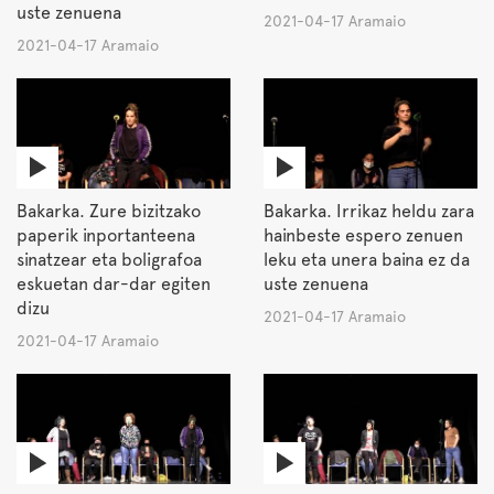
uste zenuena
2021-04-17 Aramaio
2021-04-17 Aramaio
Bakarka. Zure bizitzako
Bakarka. Irrikaz heldu zara
paperik inportanteena
hainbeste espero zenuen
sinatzear eta boligrafoa
leku eta unera baina ez da
eskuetan dar-dar egiten
uste zenuena
dizu
2021-04-17 Aramaio
2021-04-17 Aramaio