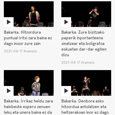
Bakarka. Hitzordura
Bakarka. Zure bizitzako
puntual iritsi zara baina ez
paperik inportanteena
dago inoor zure zain
sinatzear eta boligrafoa
eskuetan dar-dar egiten
2021-04-17 Aramaio
dizu
2021-04-17 Aramaio
Bakarka. Irrikaz heldu zara
Bakarka. Denbora asko
hainbeste espero zenuen
hitzordua antolatzen eta
leku eta unera baina ez da
heltzerakoan inor ez dago