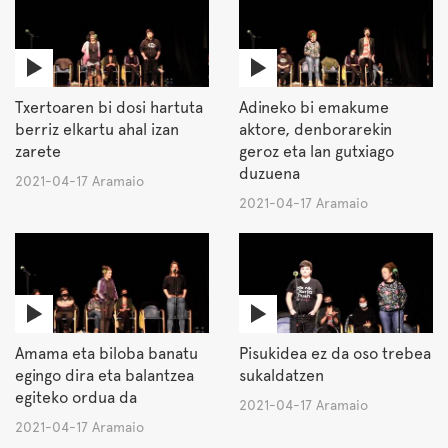
Txertoaren bi dosi hartuta
Adineko bi emakume
berriz elkartu ahal izan
aktore, denborarekin
zarete
geroz eta lan gutxiago
duzuena
2021-04-17 Aramaio
2021-04-17 Aramaio
Amama eta biloba banatu
Pisukidea ez da oso trebea
egingo dira eta balantzea
sukaldatzen
egiteko ordua da
2021-04-17 Aramaio
2021-04-17 Aramaio