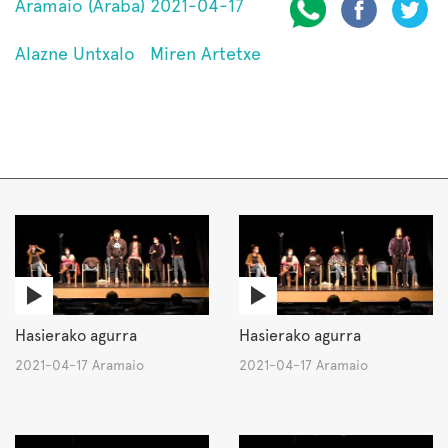
Aramaio (Araba) 2021-04-17
Alazne Untxalo
Miren Artetxe
Hasierako agurra
Hasierako agurra
2021-04-17 Aramaio
2021-04-17 Aramaio