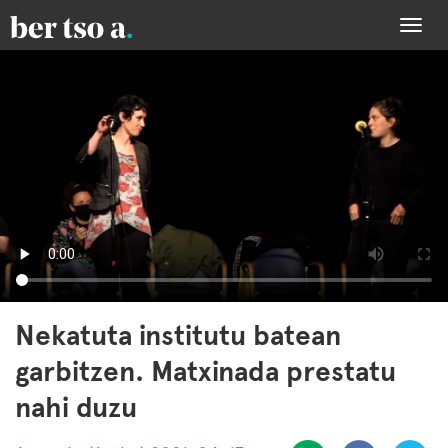
Togg
navi
Nekatuta institutu batean
garbitzen. Matxinada prestatu
nahi duzu