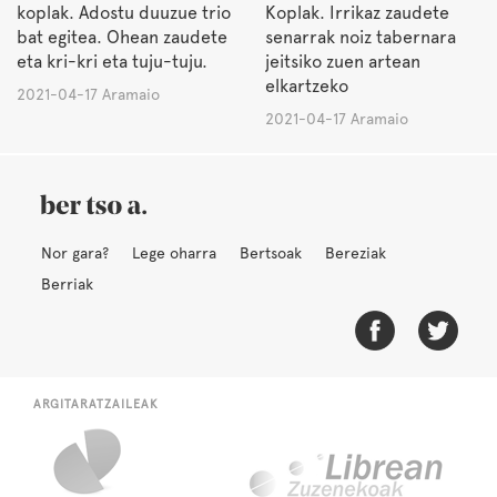
koplak. Adostu duuzue trio
Koplak. Irrikaz zaudete
bat egitea. Ohean zaudete
senarrak noiz tabernara
eta kri-kri eta tuju-tuju.
jeitsiko zuen artean
elkartzeko
2021-04-17 Aramaio
2021-04-17 Aramaio
Nor gara?
Lege oharra
Bertsoak
Bereziak
Berriak
ARGITARATZAILEAK