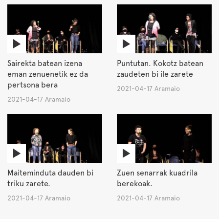
Sairekta batean izena
Puntutan. Kokotz batean
eman zenuenetik ez da
zaudeten bi ile zarete
pertsona bera
2021-04-17 Aramaio
2021-04-17 Aramaio
Maiteminduta dauden bi
Zuen senarrak kuadrila
triku zarete.
berekoak.
2021-04-17 Aramaio
2021-04-17 Aramaio