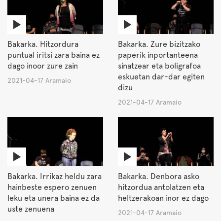
Bakarka. Hitzordura
Bakarka. Zure bizitzako
puntual iritsi zara baina ez
paperik inportanteena
dago inoor zure zain
sinatzear eta boligrafoa
eskuetan dar-dar egiten
2021-04-17 Aramaio
dizu
2021-04-17 Aramaio
Bakarka. Irrikaz heldu zara
Bakarka. Denbora asko
hainbeste espero zenuen
hitzordua antolatzen eta
leku eta unera baina ez da
heltzerakoan inor ez dago
uste zenuena
2021-04-17 Aramaio