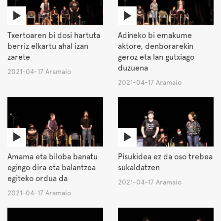
Txertoaren bi dosi hartuta
Adineko bi emakume
berriz elkartu ahal izan
aktore, denborarekin
zarete
geroz eta lan gutxiago
duzuena
2021-04-17 Aramaio
2021-04-17 Aramaio
Amama eta biloba banatu
Pisukidea ez da oso trebea
egingo dira eta balantzea
sukaldatzen
egiteko ordua da
2021-04-17 Aramaio
2021-04-17 Aramaio