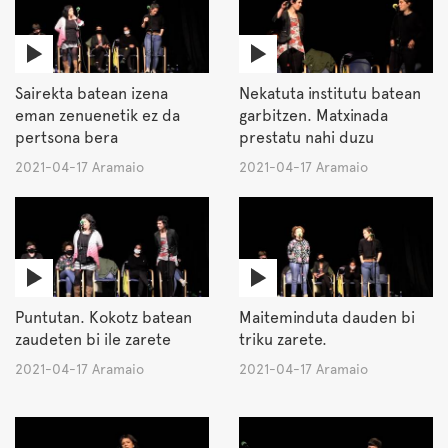
Sairekta batean izena
Nekatuta institutu batean
eman zenuenetik ez da
garbitzen. Matxinada
pertsona bera
prestatu nahi duzu
2021-04-17 Aramaio
2021-04-17 Aramaio
Puntutan. Kokotz batean
Maiteminduta dauden bi
zaudeten bi ile zarete
triku zarete.
2021-04-17 Aramaio
2021-04-17 Aramaio