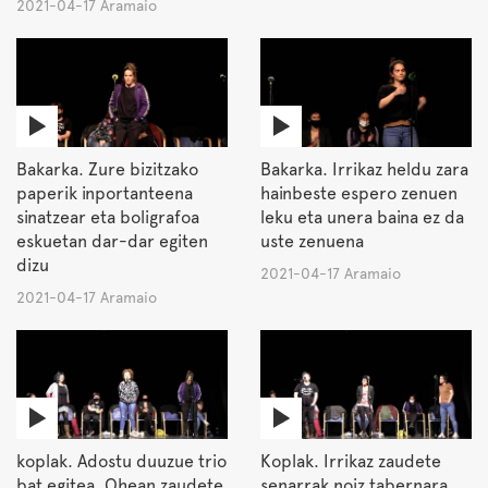
2021-04-17 Aramaio
Bakarka. Zure bizitzako
Bakarka. Irrikaz heldu zara
paperik inportanteena
hainbeste espero zenuen
sinatzear eta boligrafoa
leku eta unera baina ez da
eskuetan dar-dar egiten
uste zenuena
dizu
2021-04-17 Aramaio
2021-04-17 Aramaio
koplak. Adostu duuzue trio
Koplak. Irrikaz zaudete
bat egitea. Ohean zaudete
senarrak noiz tabernara