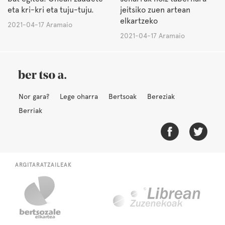
eta kri-kri eta tuju-tuju.
jeitsiko zuen artean
elkartzeko
2021-04-17 Aramaio
2021-04-17 Aramaio
Nor gara?
Lege oharra
Bertsoak
Bereziak
Berriak
ARGITARATZAILEAK