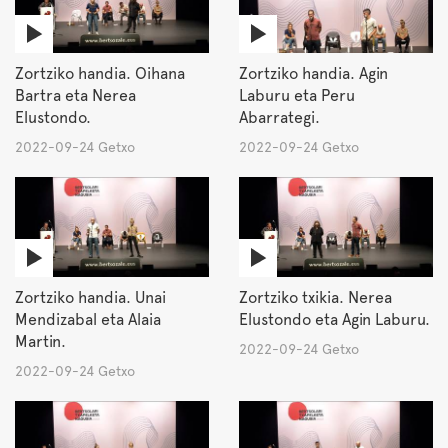
Zortziko handia. Oihana
Zortziko handia. Agin
Bartra eta Nerea
Laburu eta Peru
Elustondo.
Abarrategi.
2022-09-24 Getxo
2022-09-24 Getxo
Zortziko handia. Unai
Zortziko txikia. Nerea
Mendizabal eta Alaia
Elustondo eta Agin Laburu.
Martin.
2022-09-24 Getxo
2022-09-24 Getxo