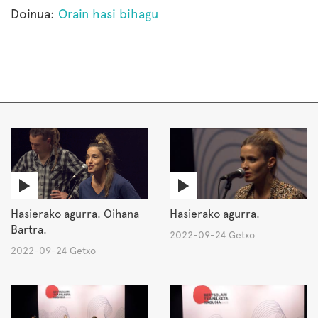
Doinua:
Orain hasi bihagu
Hasierako agurra. Oihana
Hasierako agurra.
Bartra.
2022-09-24 Getxo
2022-09-24 Getxo