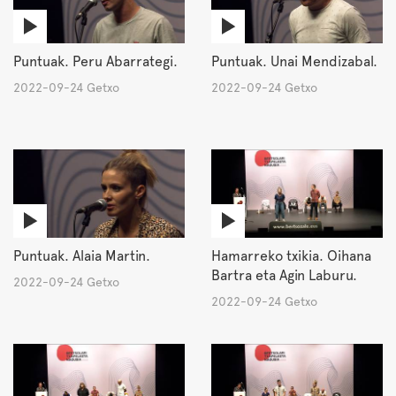
Puntuak. Peru Abarrategi.
Puntuak. Unai Mendizabal.
2022-09-24 Getxo
2022-09-24 Getxo
Puntuak. Alaia Martin.
Hamarreko txikia. Oihana
Bartra eta Agin Laburu.
2022-09-24 Getxo
2022-09-24 Getxo