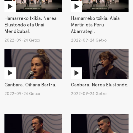
Hamarreko txikia. Nerea
Hamarreko txikia. Alaia
Elustondo eta Unai
Martin eta Peru
Mendizabal.
Abarrategi.
2022-09-24 Getxo
2022-09-24 Getxo
Ganbara. Oihana Bartra.
Ganbara. Nerea Elustondo.
2022-09-24 Getxo
2022-09-24 Getxo