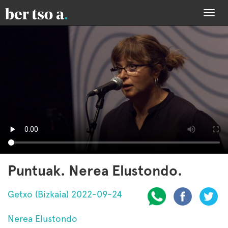
Togg
navi
Puntuak. Nerea Elustondo.
Getxo (Bizkaia) 2022-09-24
Nerea Elustondo