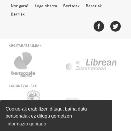
Nor gara?
Lege oharra
Bertsoak
Bereziak
Berriak
ARGITARATZAILEAK
LAGUNTZAILEAK
Cookie-ak erabiltzen ditugu, baina datu
pertsonalak ez ditugu gordetzen
Informazio gehiago