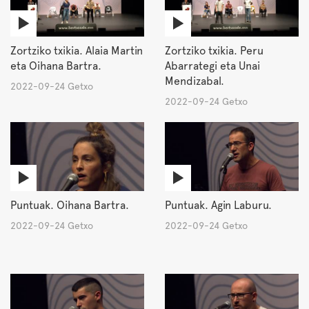
Zortziko txikia. Alaia Martin
Zortziko txikia. Peru
eta Oihana Bartra.
Abarrategi eta Unai
Mendizabal.
2022-09-24 Getxo
2022-09-24 Getxo
Puntuak. Oihana Bartra.
Puntuak. Agin Laburu.
2022-09-24 Getxo
2022-09-24 Getxo