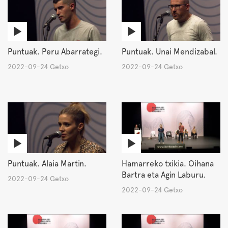
Puntuak. Peru Abarrategi.
Puntuak. Unai Mendizabal.
2022-09-24 Getxo
2022-09-24 Getxo
Puntuak. Alaia Martin.
Hamarreko txikia. Oihana
Bartra eta Agin Laburu.
2022-09-24 Getxo
2022-09-24 Getxo