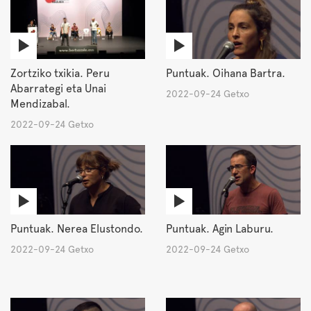
Zortziko txikia. Peru
Puntuak. Oihana Bartra.
Abarrategi eta Unai
2022-09-24 Getxo
Mendizabal.
2022-09-24 Getxo
Puntuak. Nerea Elustondo.
Puntuak. Agin Laburu.
2022-09-24 Getxo
2022-09-24 Getxo