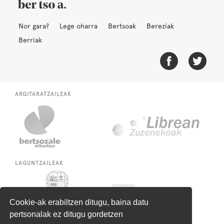
Nor gara?
Lege oharra
Bertsoak
Bereziak
Berriak
ARGITARATZAILEAK
LAGUNTZAILEAK
Cookie-ak erabiltzen ditugu, baina datu
pertsonalak ez ditugu gordetzen