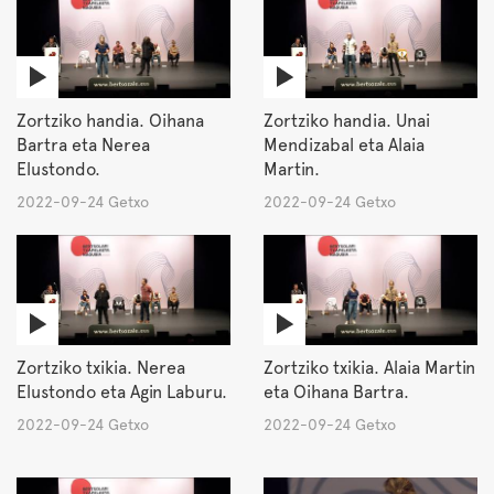
Zortziko handia. Oihana
Zortziko handia. Unai
Bartra eta Nerea
Mendizabal eta Alaia
Elustondo.
Martin.
2022-09-24 Getxo
2022-09-24 Getxo
Zortziko txikia. Nerea
Zortziko txikia. Alaia Martin
Elustondo eta Agin Laburu.
eta Oihana Bartra.
2022-09-24 Getxo
2022-09-24 Getxo