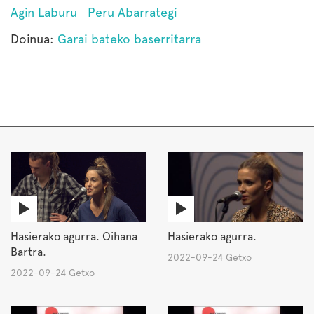
Agin Laburu
Peru Abarrategi
Doinua:
Garai bateko baserritarra
Hasierako agurra. Oihana
Hasierako agurra.
Bartra.
2022-09-24 Getxo
2022-09-24 Getxo