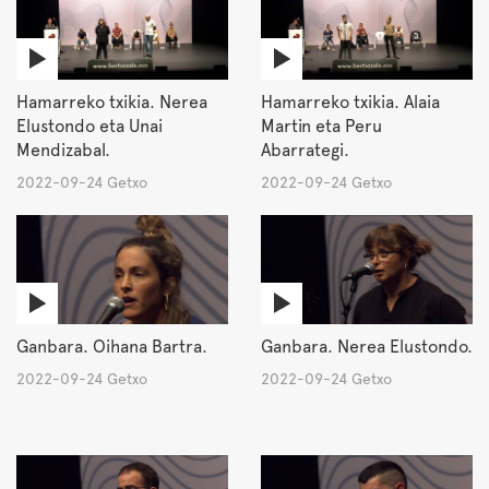
Hamarreko txikia. Nerea
Hamarreko txikia. Alaia
Elustondo eta Unai
Martin eta Peru
Mendizabal.
Abarrategi.
2022-09-24 Getxo
2022-09-24 Getxo
Ganbara. Oihana Bartra.
Ganbara. Nerea Elustondo.
2022-09-24 Getxo
2022-09-24 Getxo