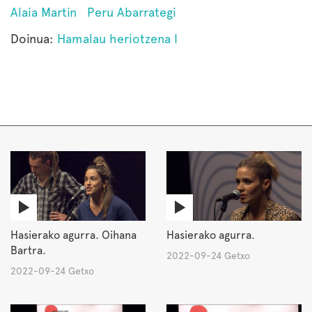
Alaia Martin
Peru Abarrategi
Doinua:
Hamalau heriotzena I
Hasierako agurra. Oihana
Hasierako agurra.
Bartra.
2022-09-24 Getxo
2022-09-24 Getxo