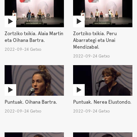
Zortziko txikia. Alaia Martin
Zortziko txikia. Peru
eta Oihana Bartra.
Abarrategi eta Unai
Mendizabal.
2022-09-24 Getxo
2022-09-24 Getxo
Puntuak. Oihana Bartra.
Puntuak. Nerea Elustondo.
2022-09-24 Getxo
2022-09-24 Getxo