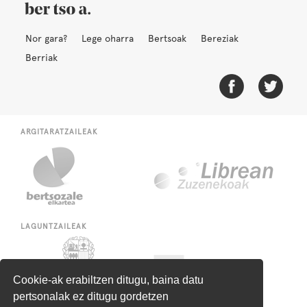
Nor gara?
Lege oharra
Bertsoak
Bereziak
Berriak
ARGITARATZAILEAK
LAGUNTZAILEAK
Cookie-ak erabiltzen ditugu, baina datu
pertsonalak ez ditugu gordetzen