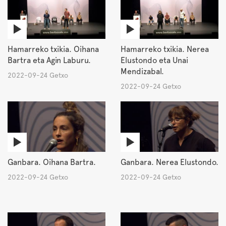
Hamarreko txikia. Oihana
Hamarreko txikia. Nerea
Bartra eta Agin Laburu.
Elustondo eta Unai
Mendizabal.
2022-09-24 Getxo
2022-09-24 Getxo
Ganbara. Oihana Bartra.
Ganbara. Nerea Elustondo.
2022-09-24 Getxo
2022-09-24 Getxo