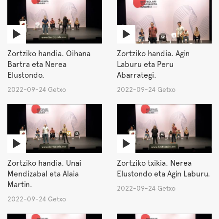
Zortziko handia. Oihana
Zortziko handia. Agin
Bartra eta Nerea
Laburu eta Peru
Elustondo.
Abarrategi.
2022-09-24 Getxo
2022-09-24 Getxo
Zortziko handia. Unai
Zortziko txikia. Nerea
Mendizabal eta Alaia
Elustondo eta Agin Laburu.
Martin.
2022-09-24 Getxo
2022-09-24 Getxo