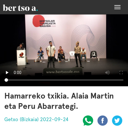
Togg
navi
Hamarreko txikia. Alaia Martin
eta Peru Abarrategi.
Getxo (Bizkaia) 2022-09-24