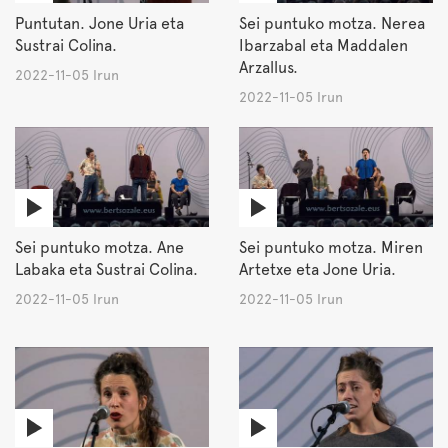
Puntutan. Jone Uria eta
Sei puntuko motza. Nerea
Sustrai Colina.
Ibarzabal eta Maddalen
Arzallus.
2022-11-05 Irun
2022-11-05 Irun
Sei puntuko motza. Ane
Sei puntuko motza. Miren
Labaka eta Sustrai Colina.
Artetxe eta Jone Uria.
2022-11-05 Irun
2022-11-05 Irun