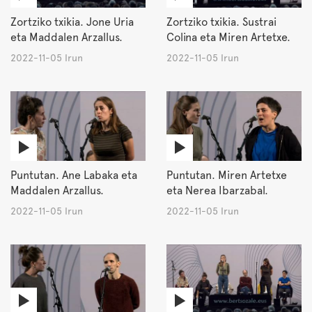
Zortziko txikia. Jone Uria
Zortziko txikia. Sustrai
eta Maddalen Arzallus.
Colina eta Miren Artetxe.
2022-11-05 Irun
2022-11-05 Irun
Puntutan. Ane Labaka eta
Puntutan. Miren Artetxe
Maddalen Arzallus.
eta Nerea Ibarzabal.
2022-11-05 Irun
2022-11-05 Irun