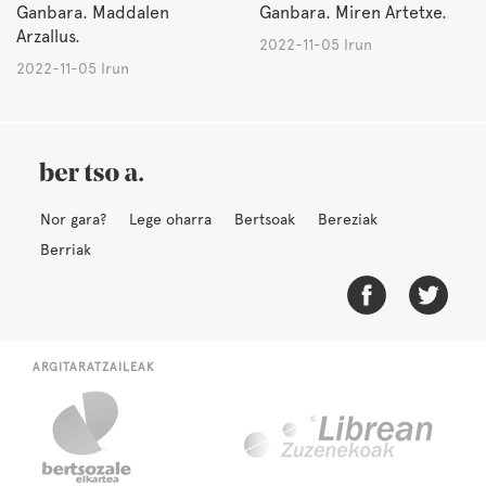
Ganbara. Maddalen
Ganbara. Miren Artetxe.
Arzallus.
2022-11-05 Irun
2022-11-05 Irun
Nor gara?
Lege oharra
Bertsoak
Bereziak
Berriak
ARGITARATZAILEAK