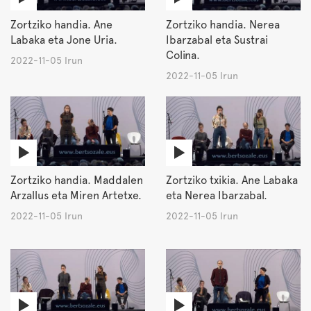
Zortziko handia. Ane
Zortziko handia. Nerea
Labaka eta Jone Uria.
Ibarzabal eta Sustrai
Colina.
2022-11-05 Irun
2022-11-05 Irun
Zortziko handia. Maddalen
Zortziko txikia. Ane Labaka
Arzallus eta Miren Artetxe.
eta Nerea Ibarzabal.
2022-11-05 Irun
2022-11-05 Irun