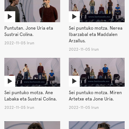
Puntutan. Jone Uria eta
Sei puntuko motza. Nerea
Sustrai Colina.
Ibarzabal eta Maddalen
Arzallus.
2022-11-05 Irun
2022-11-05 Irun
Sei puntuko motza. Ane
Sei puntuko motza. Miren
Labaka eta Sustrai Colina.
Artetxe eta Jone Uria.
2022-11-05 Irun
2022-11-05 Irun