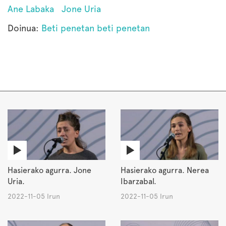
Ane Labaka
Jone Uria
Doinua:
Beti penetan beti penetan
Hasierako agurra. Jone
Hasierako agurra. Nerea
Uria.
Ibarzabal.
2022-11-05 Irun
2022-11-05 Irun