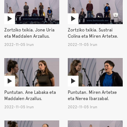
Zortziko txikia. Jone Uria
Zortziko txikia. Sustrai
eta Maddalen Arzallus.
Colina eta Miren Artetxe.
2022-11-05 Irun
2022-11-05 Irun
Puntutan. Ane Labaka eta
Puntutan. Miren Artetxe
Maddalen Arzallus.
eta Nerea Ibarzabal.
2022-11-05 Irun
2022-11-05 Irun