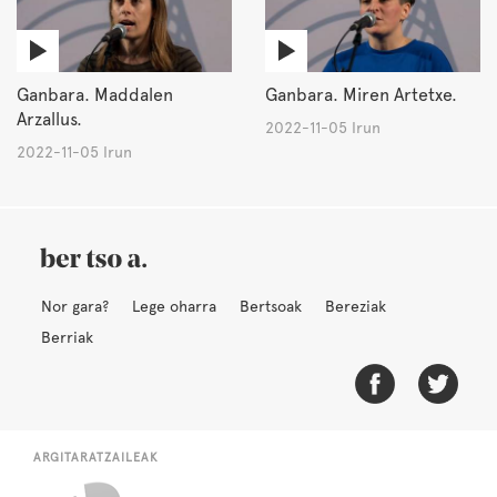
Ganbara. Maddalen
Ganbara. Miren Artetxe.
Arzallus.
2022-11-05 Irun
2022-11-05 Irun
Nor gara?
Lege oharra
Bertsoak
Bereziak
Berriak
ARGITARATZAILEAK