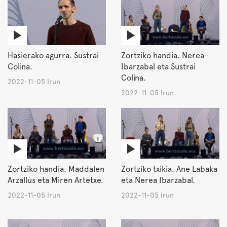
Hasierako agurra. Sustrai
Zortziko handia. Nerea
Colina.
Ibarzabal eta Sustrai
Colina.
2022-11-05 Irun
2022-11-05 Irun
Zortziko handia. Maddalen
Zortziko txikia. Ane Labaka
Arzallus eta Miren Artetxe.
eta Nerea Ibarzabal.
2022-11-05 Irun
2022-11-05 Irun