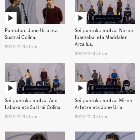
Puntutan. Jone Uria eta
Sei puntuko motza. Nerea
Sustrai Colina.
Ibarzabal eta Maddalen
Arzallus.
2022-11-05 Irun
2022-11-05 Irun
Sei puntuko motza. Ane
Sei puntuko motza. Miren
Labaka eta Sustrai Colina.
Artetxe eta Jone Uria.
2022-11-05 Irun
2022-11-05 Irun