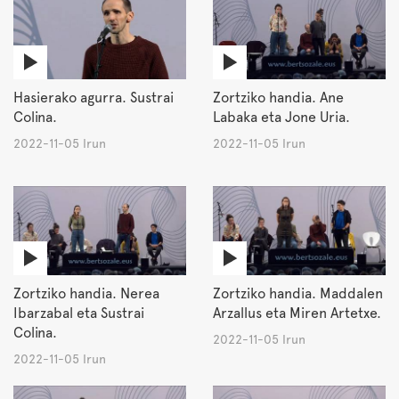
Hasierako agurra. Sustrai
Zortziko handia. Ane
Colina.
Labaka eta Jone Uria.
2022-11-05 Irun
2022-11-05 Irun
Zortziko handia. Nerea
Zortziko handia. Maddalen
Ibarzabal eta Sustrai
Arzallus eta Miren Artetxe.
Colina.
2022-11-05 Irun
2022-11-05 Irun