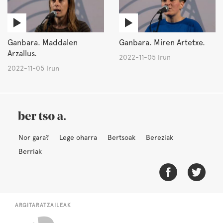
Ganbara. Maddalen
Ganbara. Miren Artetxe.
Arzallus.
2022-11-05 Irun
2022-11-05 Irun
Nor gara?
Lege oharra
Bertsoak
Bereziak
Berriak
ARGITARATZAILEAK