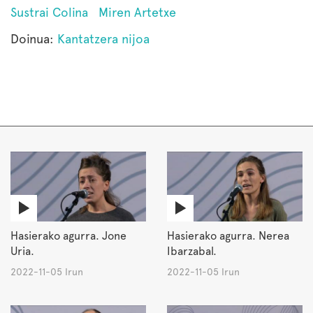
Sustrai Colina
Miren Artetxe
Doinua:
Kantatzera nijoa
Hasierako agurra. Jone
Hasierako agurra. Nerea
Uria.
Ibarzabal.
2022-11-05 Irun
2022-11-05 Irun