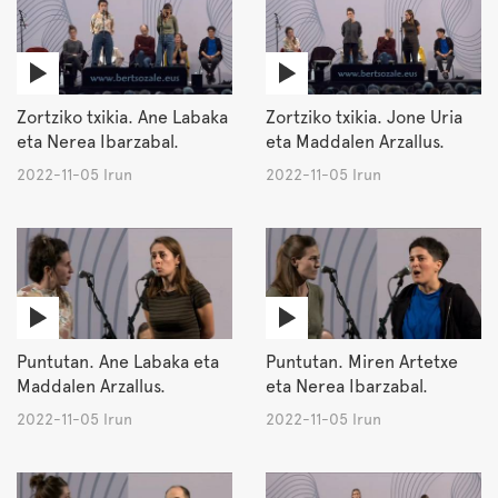
Zortziko txikia. Ane Labaka
Zortziko txikia. Jone Uria
eta Nerea Ibarzabal.
eta Maddalen Arzallus.
2022-11-05 Irun
2022-11-05 Irun
Puntutan. Ane Labaka eta
Puntutan. Miren Artetxe
Maddalen Arzallus.
eta Nerea Ibarzabal.
2022-11-05 Irun
2022-11-05 Irun