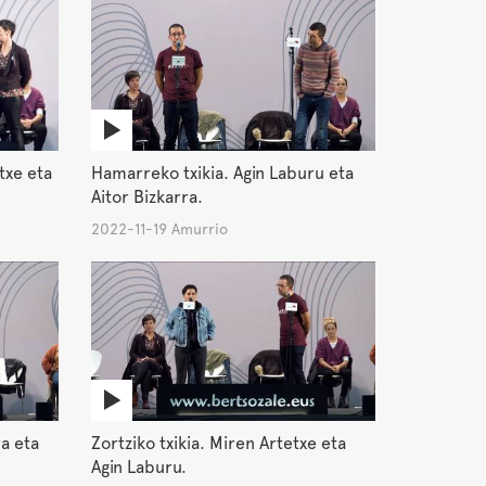
txe eta
Hamarreko txikia. Agin Laburu eta
Aitor Bizkarra.
2022-11-19 Amurrio
ra eta
Zortziko txikia. Miren Artetxe eta
Agin Laburu.