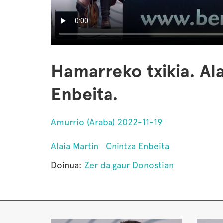
Hamarreko txikia. Ala
Enbeita.
Amurrio (Araba) 2022-11-19
Alaia Martin
Onintza Enbeita
Doinua:
Zer da gaur Donostian