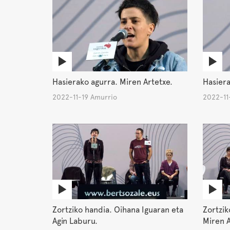
Hasierako agurra. Miren Artetxe.
Hasiera
2022-11-19 Amurrio
2022-11
Zortziko handia. Oihana Iguaran eta
Zortzik
Agin Laburu.
Miren A