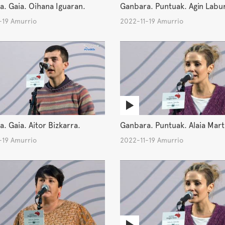
. Gaia. Oihana Iguaran.
Ganbara. Puntuak. Agin Labu
-19 Amurrio
2022-11-19 Amurrio
. Gaia. Aitor Bizkarra.
Ganbara. Puntuak. Alaia Mart
-19 Amurrio
2022-11-19 Amurrio