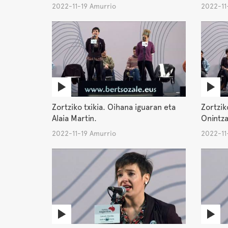
2022-11-19 Amurrio
2022-11
Zortziko txikia. Oihana iguaran eta
Zortziko
Alaia Martin.
Onintza
2022-11-19 Amurrio
2022-11