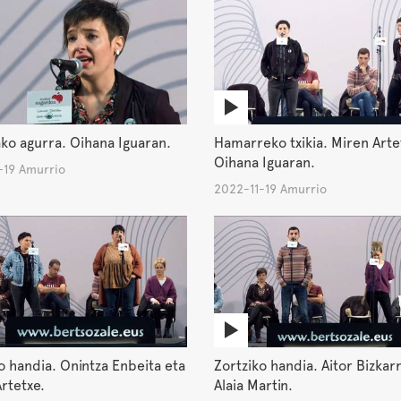
ko agurra. Oihana Iguaran.
Hamarreko txikia. Miren Arte
Oihana Iguaran.
-19 Amurrio
2022-11-19 Amurrio
o handia. Onintza Enbeita eta
Zortziko handia. Aitor Bizkar
rtetxe.
Alaia Martin.