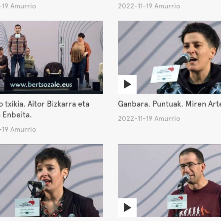
-19 Amurrio
2022-11-19 Amurrio
 txikia. Aitor Bizkarra eta
Ganbara. Puntuak. Miren Art
 Enbeita.
2022-11-19 Amurrio
-19 Amurrio