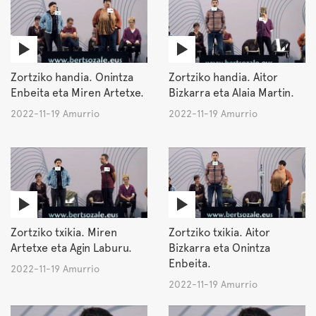
Zortziko handia. Onintza
Zortziko handia. Aitor
Enbeita eta Miren Artetxe.
Bizkarra eta Alaia Martin.
2022-11-19 Amurrio
2022-11-19 Amurrio
Zortziko txikia. Miren
Zortziko txikia. Aitor
Artetxe eta Agin Laburu.
Bizkarra eta Onintza
Enbeita.
2022-11-19 Amurrio
2022-11-19 Amurrio