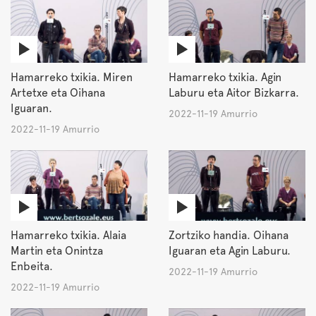
Hamarreko txikia. Miren
Hamarreko txikia. Agin
Artetxe eta Oihana
Laburu eta Aitor Bizkarra.
Iguaran.
2022-11-19 Amurrio
2022-11-19 Amurrio
Hamarreko txikia. Alaia
Zortziko handia. Oihana
Martin eta Onintza
Iguaran eta Agin Laburu.
Enbeita.
2022-11-19 Amurrio
2022-11-19 Amurrio