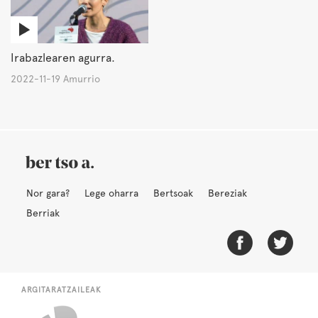
Irabazlearen agurra.
2022-11-19 Amurrio
Nor gara?
Lege oharra
Bertsoak
Bereziak
Berriak
ARGITARATZAILEAK