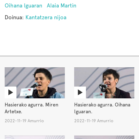
Oihana Iguaran
Alaia Martin
Doinua:
Kantatzera nijoa
Hasierako agurra. Miren
Hasierako agurra. Oihana
Artetxe.
Iguaran.
2022-11-19 Amurrio
2022-11-19 Amurrio