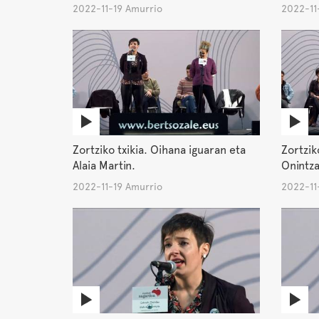
2022-11-19 Amurrio
2022-11
Zortziko txikia. Oihana iguaran eta
Zortziko
Alaia Martin.
Onintza
2022-11-19 Amurrio
2022-11