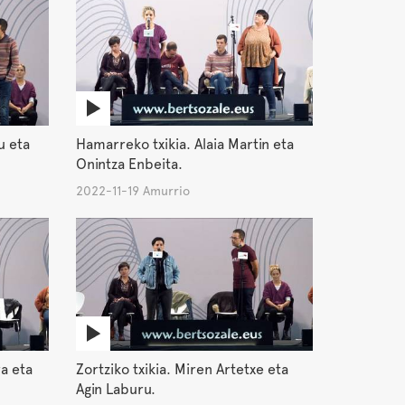
u eta
Hamarreko txikia. Alaia Martin eta
Onintza Enbeita.
2022-11-19 Amurrio
ra eta
Zortziko txikia. Miren Artetxe eta
Agin Laburu.