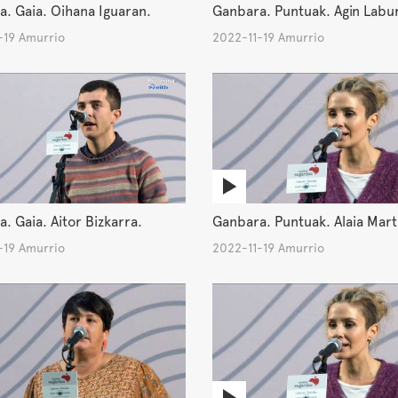
. Gaia. Oihana Iguaran.
Ganbara. Puntuak. Agin Labu
-19 Amurrio
2022-11-19 Amurrio
. Gaia. Aitor Bizkarra.
Ganbara. Puntuak. Alaia Mart
-19 Amurrio
2022-11-19 Amurrio