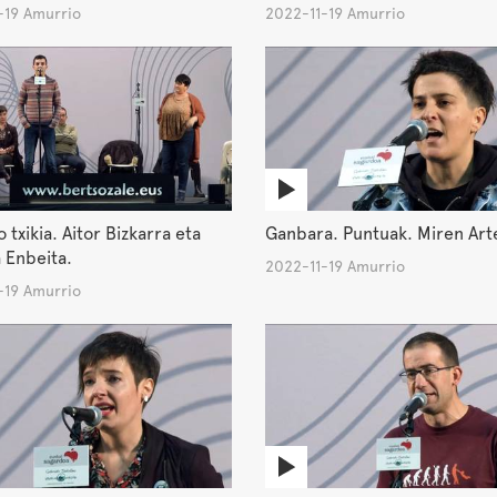
-19 Amurrio
2022-11-19 Amurrio
 txikia. Aitor Bizkarra eta
Ganbara. Puntuak. Miren Art
 Enbeita.
2022-11-19 Amurrio
-19 Amurrio