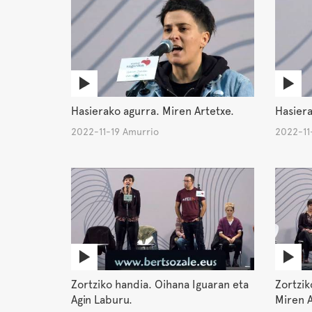
Hasierako agurra. Miren Artetxe.
Hasiera
2022-11-19 Amurrio
2022-11
Zortziko handia. Oihana Iguaran eta
Zortzik
Agin Laburu.
Miren A