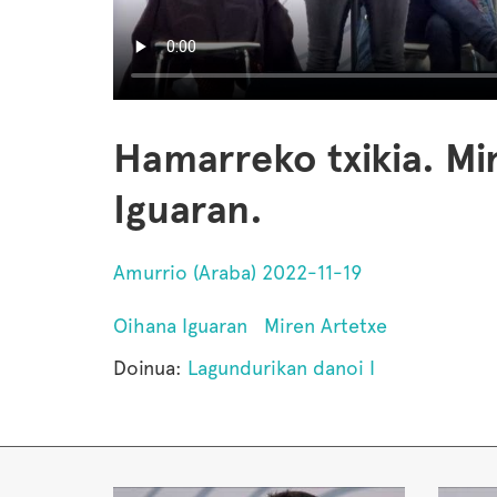
Hamarreko txikia. Mi
Iguaran.
Amurrio (Araba) 2022-11-19
Oihana Iguaran
Miren Artetxe
Doinua:
Lagundurikan danoi I