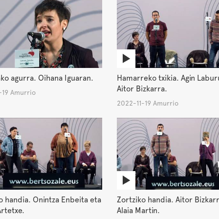
ko agurra. Oihana Iguaran.
Hamarreko txikia. Agin Labur
Aitor Bizkarra.
-19 Amurrio
2022-11-19 Amurrio
o handia. Onintza Enbeita eta
Zortziko handia. Aitor Bizkar
rtetxe.
Alaia Martin.