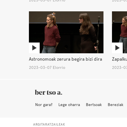
2023-03-07 Elorrio
2023-03
Astronomoak zerura begira bizi dira
Zapalk
2023-03-07 Elorrio
2023-03
Nor gara?
Lege oharra
Bertsoak
Bereziak
ARGITARATZAILEAK