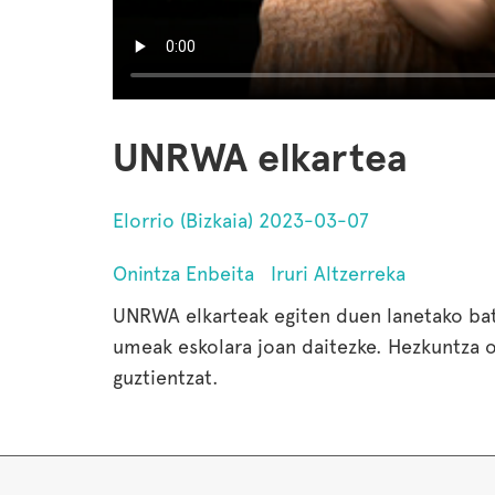
UNRWA elkartea
Elorrio (Bizkaia) 2023-03-07
Onintza Enbeita
Iruri Altzerreka
UNRWA elkarteak egiten duen lanetako bat
umeak eskolara joan daitezke. Hezkuntza o
guztientzat.