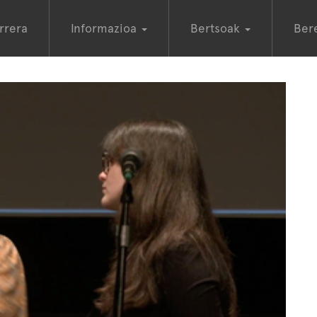
rrera
Informazioa
Bertsoak
Ber