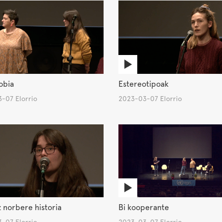
obia
Estereotipoak
-07 Elorrio
2023-03-07 Elorrio
 norbere historia
Bi kooperante