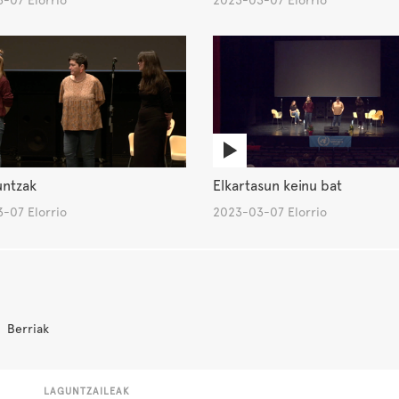
-07 Elorrio
2023-03-07 Elorrio
untzak
Elkartasun keinu bat
-07 Elorrio
2023-03-07 Elorrio
Berriak
LAGUNTZAILEAK