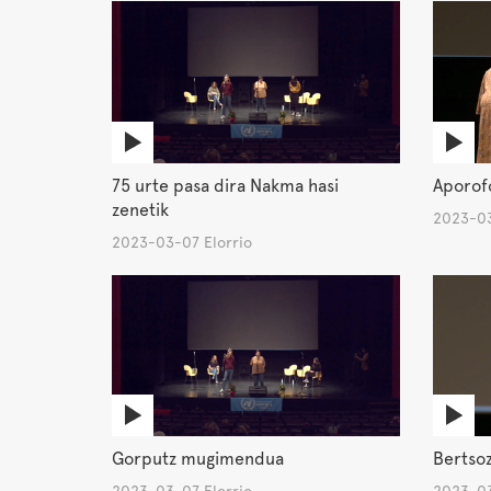
75 urte pasa dira Nakma hasi
Aporof
zenetik
2023-03
2023-03-07 Elorrio
Gorputz mugimendua
Bertsoz