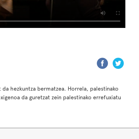
 da hezkuntza bermatzea. Horrela, palestinako
xigenoa da guretzat zein palestinako errefuxiatu