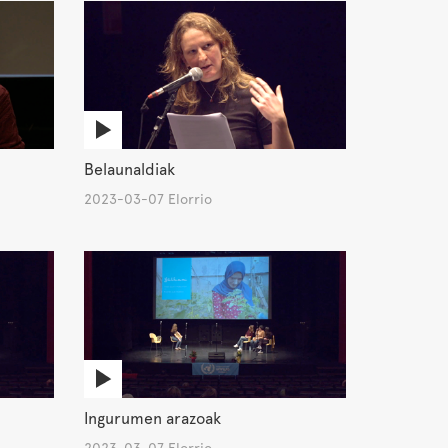
Belaunaldiak
2023-03-07 Elorrio
Ingurumen arazoak