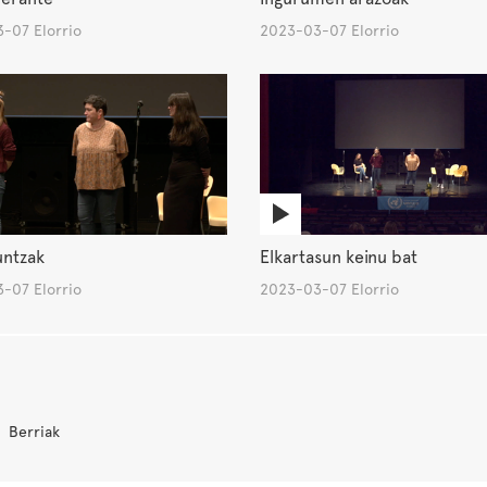
-07 Elorrio
2023-03-07 Elorrio
untzak
Elkartasun keinu bat
-07 Elorrio
2023-03-07 Elorrio
Berriak