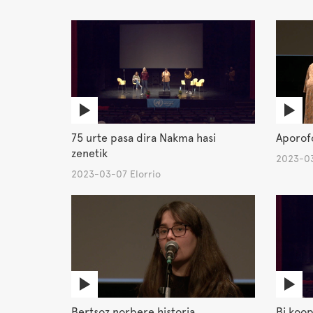
75 urte pasa dira Nakma hasi
Aporof
zenetik
2023-03
2023-03-07 Elorrio
Bertsoz norbere historia
Bi koo