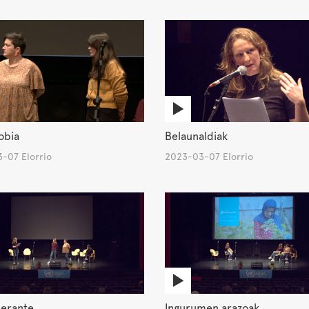
obia
Belaunaldiak
-07 Elorrio
2023-03-07 Elorrio
perante
Ingurumen arazoak