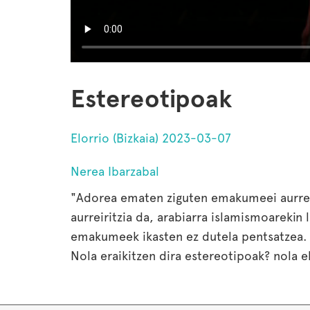
Estereotipoak
Elorrio (Bizkaia) 2023-03-07
Nerea Ibarzabal
"Adorea ematen ziguten emakumeei aurrera
aurreiritzia da, arabiarra islamismoarekin
emakumeek ikasten ez dutela pentsatzea.
Nola eraikitzen dira estereotipoak? nola e