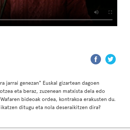
 jarrai genezan" Euskal gizartean dagoen
 lotzea eta beraz, zuzenean matxista dela edo
 Wafaren bideoak ordea, kontrakoa erakusten du.
likatzen ditugu eta nola deseraikitzen dira?