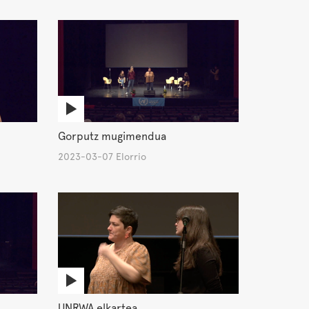
Gorputz mugimendua
2023-03-07 Elorrio
UNRWA elkartea