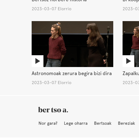
2023-03-07 Elorrio
2023-03
Astronomoak zerura begira bizi dira
Zapalk
2023-03-07 Elorrio
2023-03
Nor gara?
Lege oharra
Bertsoak
Bereziak