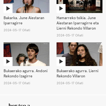
Bakarka. June Aiestaran
Hamarreko txikia. June
Iparragirre
Aiestaran Iparragirre eta
Lierni Rekondo Villaron
2024-05-17 Oñati
2024-05-17 Oñati
Bukaerako agurra. Andoni
Bukaerako agurra. Lierni
Rekondo Izagirre
Rekondo Villaron
2024-05-17 Oñati
2024-05-17 Oñati