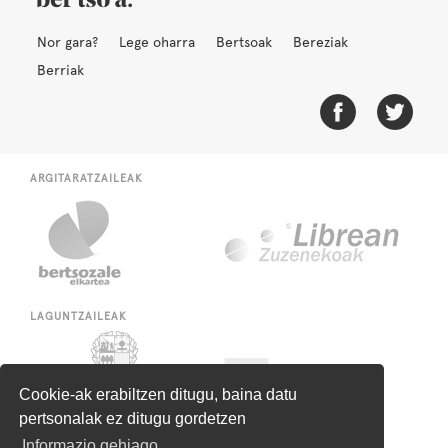
Nor gara?
Lege oharra
Bertsoak
Bereziak
Berriak
ARGITARATZAILEAK
LAGUNTZAILEAK
Cookie-ak erabiltzen ditugu, baina datu
pertsonalak ez ditugu gordetzen
Informazio gehiago