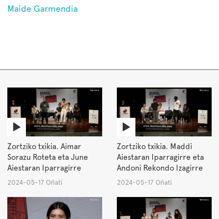
Maide Garmendia
Zortziko txikia. Aimar
Zortziko txikia. Maddi
Sorazu Roteta eta June
Aiestaran Iparragirre eta
Aiestaran Iparragirre
Andoni Rekondo Izagirre
2024-05-17 Oñati
2024-05-17 Oñati