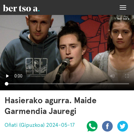
Togg
navi
Hasierako agurra. Maide
Garmendia Jauregi
Oñati (Gipuzkoa) 2024-05-17