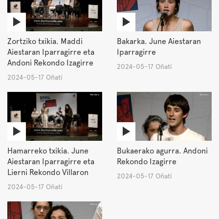
Zortziko txikia. Maddi
Bakarka. June Aiestaran
Aiestaran Iparragirre eta
Iparragirre
Andoni Rekondo Izagirre
2024-05-17 Oñati
2024-05-17 Oñati
Hamarreko txikia. June
Bukaerako agurra. Andoni
Aiestaran Iparragirre eta
Rekondo Izagirre
Lierni Rekondo Villaron
2024-05-17 Oñati
2024-05-17 Oñati