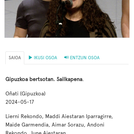
SAIOA
IKUSI OSOA
ENTZUN OSOA
Gipuzkoa bertsotan. Sailkapena
.
Oñati (Gipuzkoa)
2024-05-17
Lierni Rekondo, Maddi Aiestaran Iparragirre,
Maide Garmendia, Aimar Sorazu, Andoni
Rekondo, June Aiestaran