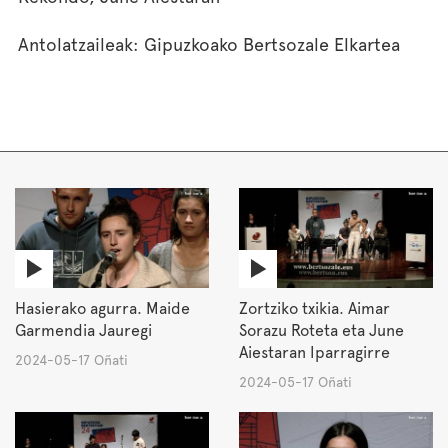
Antolatzaileak: Gipuzkoako Bertsozale Elkartea
Hasierako agurra. Maide
Zortziko txikia. Aimar
Garmendia Jauregi
Sorazu Roteta eta June
Aiestaran Iparragirre
2024-05-17 Oñati
2024-05-17 Oñati