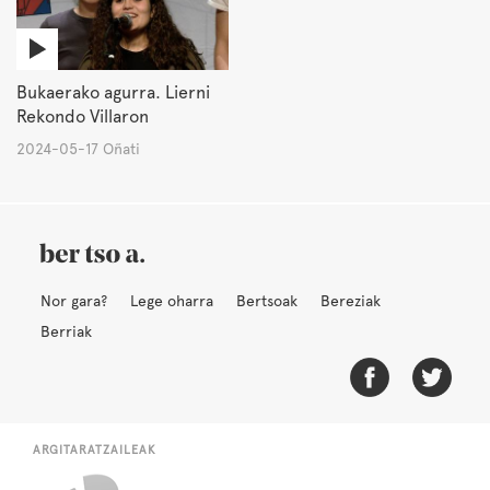
Bukaerako agurra. Lierni
Rekondo Villaron
2024-05-17 Oñati
Nor gara?
Lege oharra
Bertsoak
Bereziak
Berriak
ARGITARATZAILEAK