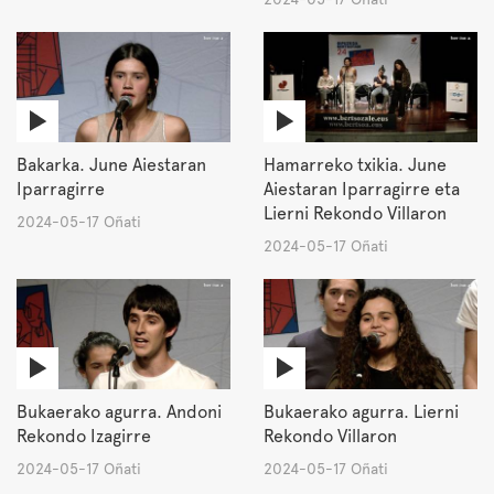
Bakarka. June Aiestaran
Hamarreko txikia. June
Iparragirre
Aiestaran Iparragirre eta
Lierni Rekondo Villaron
2024-05-17 Oñati
2024-05-17 Oñati
Bukaerako agurra. Andoni
Bukaerako agurra. Lierni
Rekondo Izagirre
Rekondo Villaron
2024-05-17 Oñati
2024-05-17 Oñati