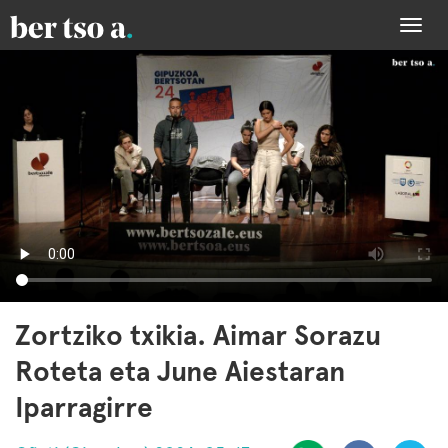
Togg
navi
Zortziko txikia. Aimar Sorazu
Roteta eta June Aiestaran
Iparragirre