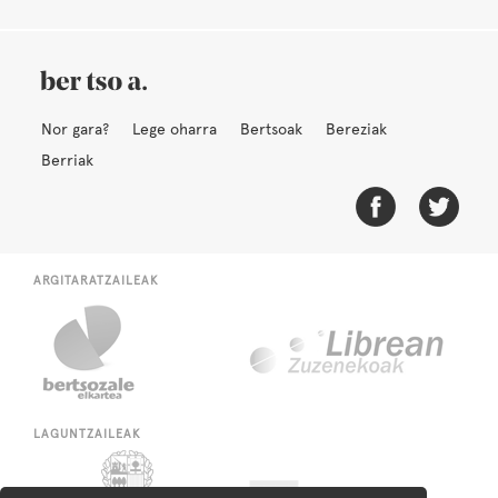
Nor gara?
Lege oharra
Bertsoak
Bereziak
Berriak
ARGITARATZAILEAK
LAGUNTZAILEAK