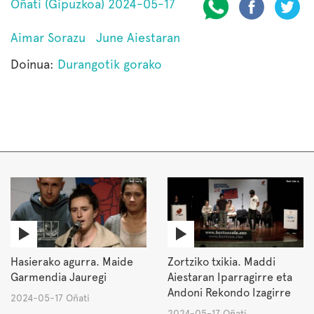
Oñati (Gipuzkoa) 2024-05-17
Aimar Sorazu
June Aiestaran
Doinua:
Durangotik gorako
Hasierako agurra. Maide
Zortziko txikia. Maddi
Garmendia Jauregi
Aiestaran Iparragirre eta
Andoni Rekondo Izagirre
2024-05-17 Oñati
2024-05-17 Oñati