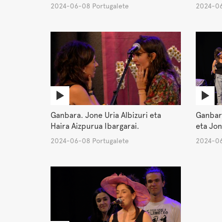
2024-06-08 Portugalete
2024-06
Ganbara. Jone Uria Albizuri eta
Ganbara
Haira Aizpurua Ibargarai.
eta Jon
2024-06-08 Portugalete
2024-06