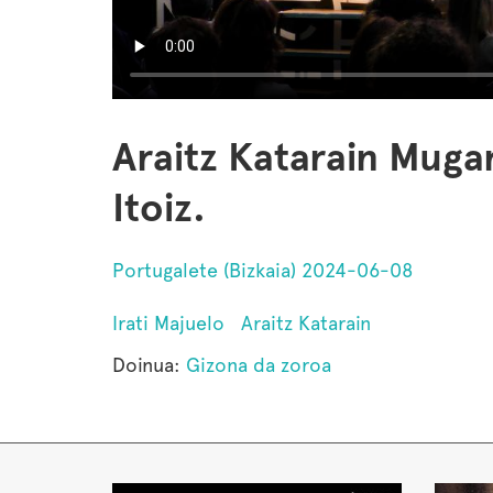
Araitz Katarain Mugar
Itoiz.
Portugalete (Bizkaia) 2024-06-08
Irati Majuelo
Araitz Katarain
Doinua:
Gizona da zoroa