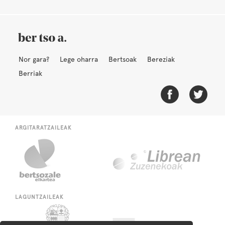
Nor gara?
Lege oharra
Bertsoak
Bereziak
Berriak
ARGITARATZAILEAK
LAGUNTZAILEAK