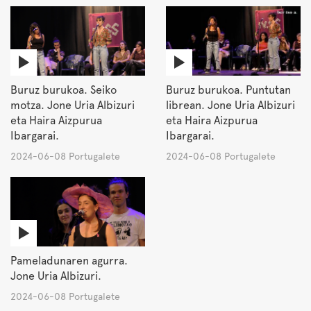
Buruz burukoa. Seiko
Buruz burukoa. Puntutan
motza. Jone Uria Albizuri
librean. Jone Uria Albizuri
eta Haira Aizpurua
eta Haira Aizpurua
Ibargarai.
Ibargarai.
2024-06-08 Portugalete
2024-06-08 Portugalete
Pameladunaren agurra.
Jone Uria Albizuri.
2024-06-08 Portugalete