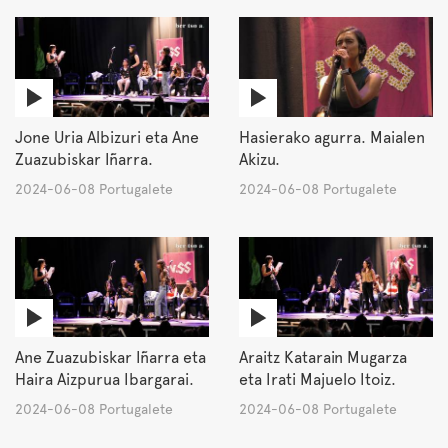
Jone Uria Albizuri eta Ane
Hasierako agurra. Maialen
Zuazubiskar Iñarra.
Akizu.
2024-06-08 Portugalete
2024-06-08 Portugalete
Ane Zuazubiskar Iñarra eta
Araitz Katarain Mugarza
Haira Aizpurua Ibargarai.
eta Irati Majuelo Itoiz.
2024-06-08 Portugalete
2024-06-08 Portugalete