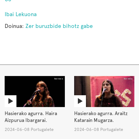
Ibai Lekuona
Doinua:
Zer buruzbide bihotz gabe
Hasierako agurra. Haira
Hasierako agurra. Araitz
Aizpurua Ibargarai.
Katarain Mugarza.
2024-06-08 Portugalete
2024-06-08 Portugalete