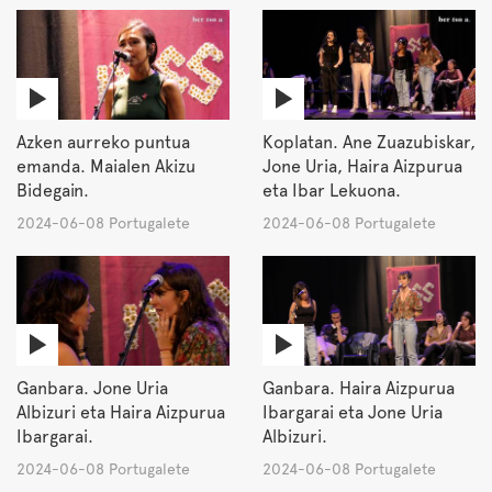
Azken aurreko puntua
Koplatan. Ane Zuazubiskar,
emanda. Maialen Akizu
Jone Uria, Haira Aizpurua
Bidegain.
eta Ibar Lekuona.
2024-06-08 Portugalete
2024-06-08 Portugalete
Ganbara. Jone Uria
Ganbara. Haira Aizpurua
Albizuri eta Haira Aizpurua
Ibargarai eta Jone Uria
Ibargarai.
Albizuri.
2024-06-08 Portugalete
2024-06-08 Portugalete