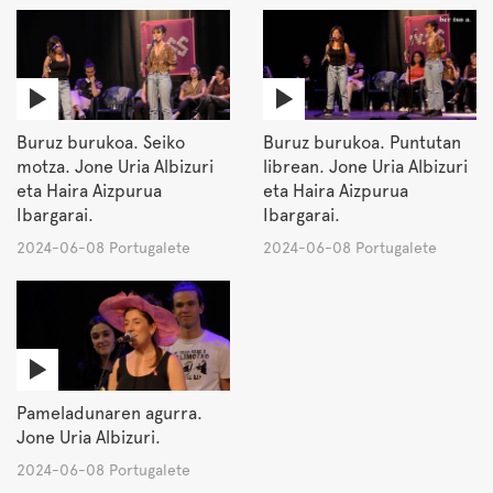
Buruz burukoa. Seiko
Buruz burukoa. Puntutan
motza. Jone Uria Albizuri
librean. Jone Uria Albizuri
eta Haira Aizpurua
eta Haira Aizpurua
Ibargarai.
Ibargarai.
2024-06-08 Portugalete
2024-06-08 Portugalete
Pameladunaren agurra.
Jone Uria Albizuri.
2024-06-08 Portugalete