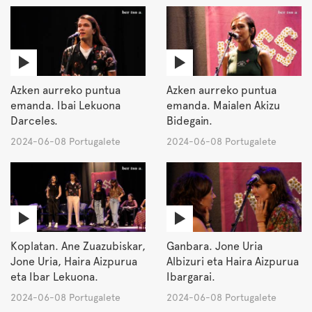
Azken aurreko puntua
Azken aurreko puntua
emanda. Ibai Lekuona
emanda. Maialen Akizu
Darceles.
Bidegain.
2024-06-08 Portugalete
2024-06-08 Portugalete
Koplatan. Ane Zuazubiskar,
Ganbara. Jone Uria
Jone Uria, Haira Aizpurua
Albizuri eta Haira Aizpurua
eta Ibar Lekuona.
Ibargarai.
2024-06-08 Portugalete
2024-06-08 Portugalete