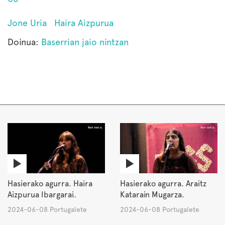
Jone Uria
Haira Aizpurua
Doinua:
Baserrian jaio nintzan
Hasierako agurra. Haira
Hasierako agurra. Araitz
Aizpurua Ibargarai.
Katarain Mugarza.
2024-06-08 Portugalete
2024-06-08 Portugalete