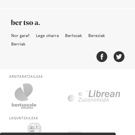
Nor gara?
Lege oharra
Bertsoak
Bereziak
Berriak
ARGITARATZAILEAK
LAGUNTZAILEAK