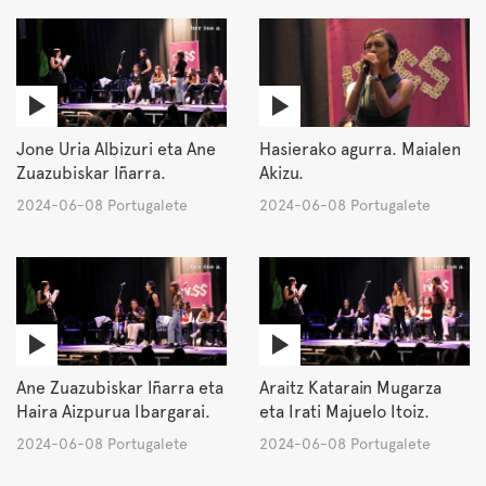
Jone Uria Albizuri eta Ane
Hasierako agurra. Maialen
Zuazubiskar Iñarra.
Akizu.
2024-06-08 Portugalete
2024-06-08 Portugalete
Ane Zuazubiskar Iñarra eta
Araitz Katarain Mugarza
Haira Aizpurua Ibargarai.
eta Irati Majuelo Itoiz.
2024-06-08 Portugalete
2024-06-08 Portugalete