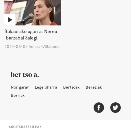
Bukaerako agurra. Nerea
Ibarzabal Salegi.
2024-06-07 Amasa-Villabona
Nor gara?
Lege oharra
Bertsoak
Bereziak
Berriak
ARGITARATZAILEAK