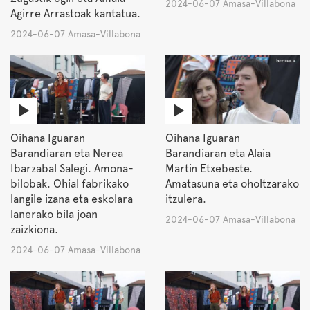
2024-06-07 Amasa-Villabona
Agirre Arrastoak kantatua.
2024-06-07 Amasa-Villabona
Oihana Iguaran
Oihana Iguaran
Barandiaran eta Nerea
Barandiaran eta Alaia
Ibarzabal Salegi. Amona-
Martin Etxebeste.
bilobak. Ohial fabrikako
Amatasuna eta oholtzarako
langile izana eta eskolara
itzulera.
lanerako bila joan
2024-06-07 Amasa-Villabona
zaizkiona.
2024-06-07 Amasa-Villabona