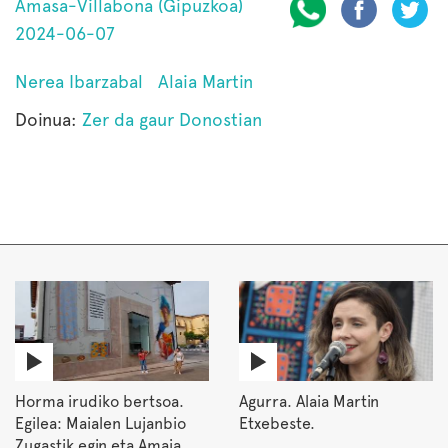
Amasa-Villabona (Gipuzkoa)
2024-06-07
Nerea Ibarzabal
Alaia Martin
Doinua:
Zer da gaur Donostian
Horma irudiko bertsoa.
Agurra. Alaia Martin
Egilea: Maialen Lujanbio
Etxebeste.
Zugastik egin eta Amaia