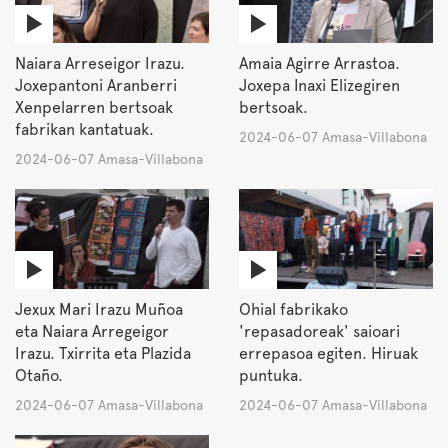
Naiara Arreseigor Irazu.
Amaia Agirre Arrastoa.
Joxepantoni Aranberri
Joxepa Inaxi Elizegiren
Xenpelarren bertsoak
bertsoak.
fabrikan kantatuak.
2024-06-07 Amasa-Villabona
2024-06-07 Amasa-Villabona
Jexux Mari Irazu Muñoa
Ohial fabrikako
eta Naiara Arregeigor
'repasadoreak' saioari
Irazu. Txirrita eta Plazida
errepasoa egiten. Hiruak
Otaño.
puntuka.
2024-06-07 Amasa-Villabona
2024-06-07 Amasa-Villabona