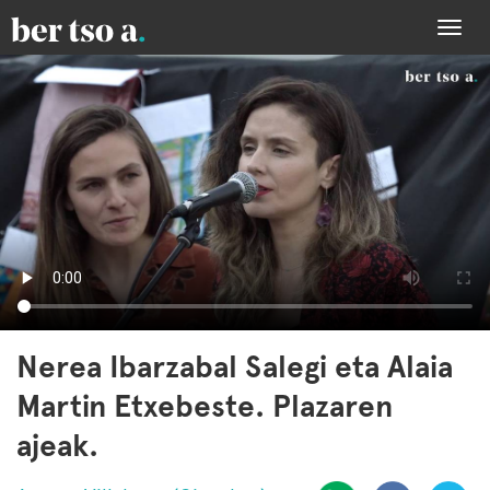
Togg
navi
Nerea Ibarzabal Salegi eta Alaia
Martin Etxebeste. Plazaren
ajeak.