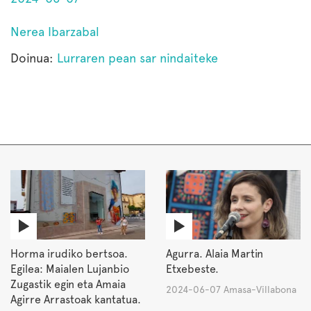
Nerea Ibarzabal
Doinua:
Lurraren pean sar nindaiteke
Horma irudiko bertsoa.
Agurra. Alaia Martin
Egilea: Maialen Lujanbio
Etxebeste.
Zugastik egin eta Amaia
2024-06-07 Amasa-Villabona
Agirre Arrastoak kantatua.