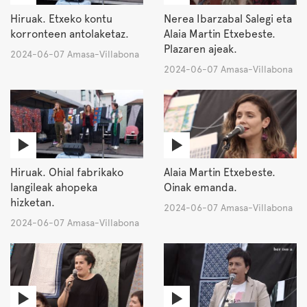
Hiruak. Etxeko kontu
Nerea Ibarzabal Salegi eta
korronteen antolaketaz.
Alaia Martin Etxebeste.
Plazaren ajeak.
2024-06-07 Amasa-Villabona
2024-06-07 Amasa-Villabona
Hiruak. Ohial fabrikako
Alaia Martin Etxebeste.
langileak ahopeka
Oinak emanda.
hizketan.
2024-06-07 Amasa-Villabona
2024-06-07 Amasa-Villabona