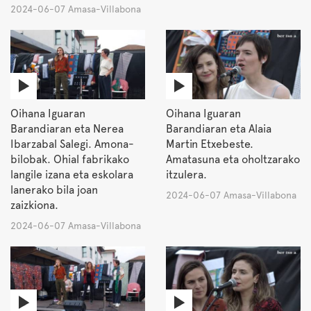
2024-06-07 Amasa-Villabona
Oihana Iguaran
Oihana Iguaran
Barandiaran eta Nerea
Barandiaran eta Alaia
Ibarzabal Salegi. Amona-
Martin Etxebeste.
bilobak. Ohial fabrikako
Amatasuna eta oholtzarako
langile izana eta eskolara
itzulera.
lanerako bila joan
2024-06-07 Amasa-Villabona
zaizkiona.
2024-06-07 Amasa-Villabona