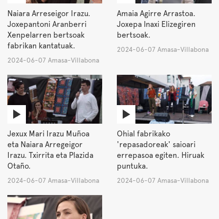
Naiara Arreseigor Irazu.
Amaia Agirre Arrastoa.
Joxepantoni Aranberri
Joxepa Inaxi Elizegiren
Xenpelarren bertsoak
bertsoak.
fabrikan kantatuak.
2024-06-07 Amasa-Villabona
2024-06-07 Amasa-Villabona
Jexux Mari Irazu Muñoa
Ohial fabrikako
eta Naiara Arregeigor
'repasadoreak' saioari
Irazu. Txirrita eta Plazida
errepasoa egiten. Hiruak
Otaño.
puntuka.
2024-06-07 Amasa-Villabona
2024-06-07 Amasa-Villabona