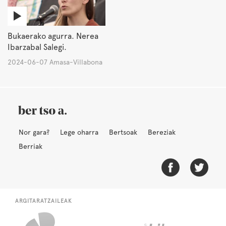
Bukaerako agurra. Nerea
Ibarzabal Salegi.
2024-06-07 Amasa-Villabona
Nor gara?
Lege oharra
Bertsoak
Bereziak
Berriak
ARGITARATZAILEAK