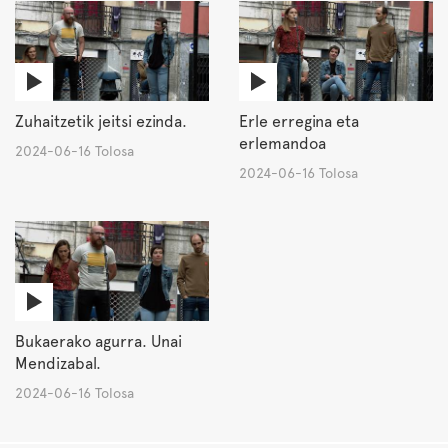
Zuhaitzetik jeitsi ezinda.
Erle erregina eta
erlemandoa
2024-06-16 Tolosa
2024-06-16 Tolosa
Bukaerako agurra. Unai
Mendizabal.
2024-06-16 Tolosa