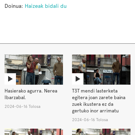
Doinua:
Haizeak bidali du
Hasierako agurra. Nerea
T3T mendi lasterketa
Ibarzabal.
egitera joan zarete baina
zuek ikustera ez da
2024-06-16 Tolosa
gertuko inor arrimatu
2024-06-16 Tolosa