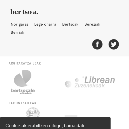
Nor gara?
Lege oharra
Bertsoak
Bereziak
Berriak
ARGITARATZAILEAK
LAGUNTZAILEAK
Cookie-ak erabiltzen ditugu, baina datu