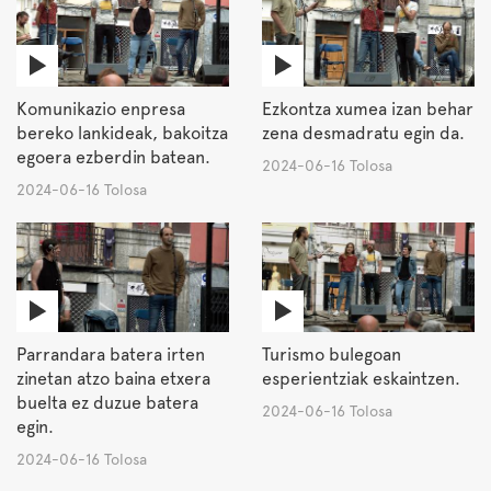
Komunikazio enpresa
Ezkontza xumea izan behar
bereko lankideak, bakoitza
zena desmadratu egin da.
egoera ezberdin batean.
2024-06-16 Tolosa
2024-06-16 Tolosa
Parrandara batera irten
Turismo bulegoan
zinetan atzo baina etxera
esperientziak eskaintzen.
buelta ez duzue batera
2024-06-16 Tolosa
egin.
2024-06-16 Tolosa