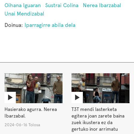
Oihana Iguaran
Sustrai Colina
Nerea Ibarzabal
Unai Mendizabal
Doinua:
Iparragirre abila dela
Hasierako agurra. Nerea
T3T mendi lasterketa
Ibarzabal.
egitera joan zarete baina
zuek ikustera ez da
2024-06-16 Tolosa
gertuko inor arrimatu