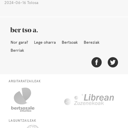
2024-06-16 Tolosa
Nor gara?
Lege oharra
Bertsoak
Bereziak
Berriak
ARGITARATZAILEAK
LAGUNTZAILEAK