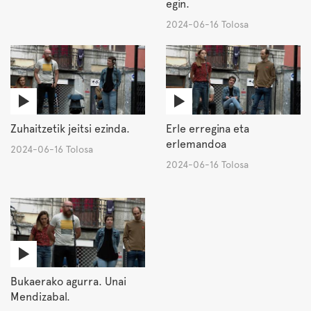
egin.
2024-06-16 Tolosa
Zuhaitzetik jeitsi ezinda.
Erle erregina eta
erlemandoa
2024-06-16 Tolosa
2024-06-16 Tolosa
Bukaerako agurra. Unai
Mendizabal.