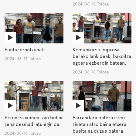
2024-06-16 Tolosa
Puntu-erantzunak.
Komunikazio enpresa
bereko lankideak, bakoitza
2024-06-16 Tolosa
egoera ezberdin batean.
2024-06-16 Tolosa
Ezkontza xumea izan behar
Parrandara batera irten
zena desmadratu egin da.
zinetan atzo baina etxera
buelta ez duzue batera
2024-06-16 Tolosa