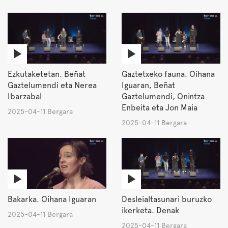
Ezkutaketetan. Beñat
Gaztetxeko fauna. Oihana
Gaztelumendi eta Nerea
Iguaran, Beñat
Ibarzabal
Gaztelumendi, Onintza
Enbeita eta Jon Maia
2025-04-11 Bergara
2025-04-11 Bergara
Bakarka. Oihana Iguaran
Desleialtasunari buruzko
ikerketa. Denak
2025-04-11 Bergara
2025-04-11 Bergara