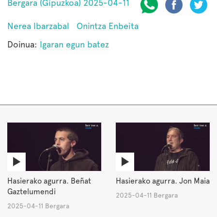
Bergara (Gipuzkoa) 2025-04-11
Nerea Ibarzabal
Onintza Enbeita
Doinua:
Igaran egun batez
Hasierako agurra. Beñat
Hasierako agurra. Jon Maia
Gaztelumendi
2025-04-11 Bergara
2025-04-11 Bergara