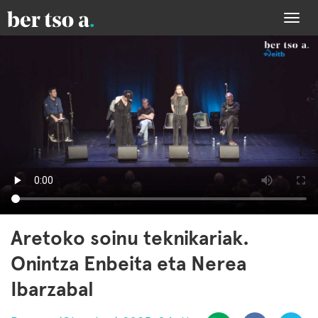
Togg
navi
Aretoko soinu teknikariak.
Onintza Enbeita eta Nerea
Ibarzabal