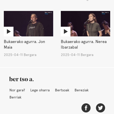
Bukaerako agurra. Jon
Bukaerako agurra. Nerea
Maia
Ibarzabal
2025-04-11 Bergara
2025-04-11 Bergara
Nor gara?
Lege oharra
Bertsoak
Bereziak
Berriak