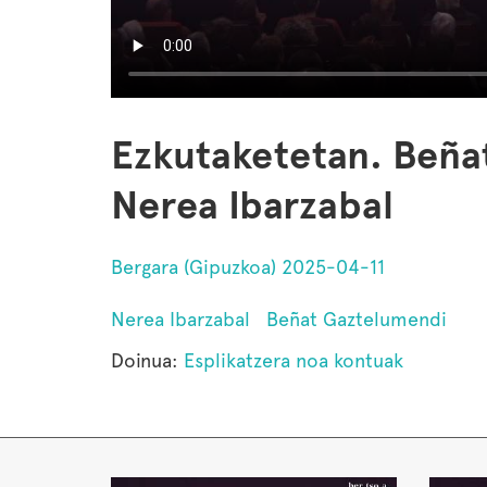
Ezkutaketetan. Beña
Nerea Ibarzabal
Bergara (Gipuzkoa) 2025-04-11
Nerea Ibarzabal
Beñat Gaztelumendi
Doinua:
Esplikatzera noa kontuak