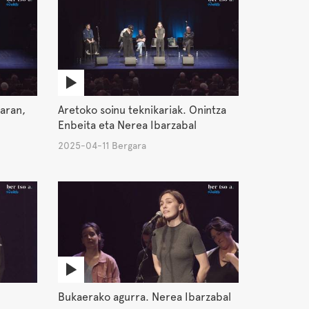
aran,
Aretoko soinu teknikariak. Onintza
Enbeita eta Nerea Ibarzabal
2025-04-11 Bergara
Bukaerako agurra. Nerea Ibarzabal