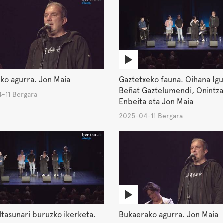
ko agurra. Jon Maia
Gaztetxeko fauna. Oihana Igu
Beñat Gaztelumendi, Onintza
-11 Bergara
Enbeita eta Jon Maia
2025-04-11 Bergara
ltasunari buruzko ikerketa.
Bukaerako agurra. Jon Maia