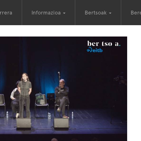
rrera
Informazioa
Bertsoak
Ber