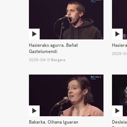
Hasierako agurra. Beñat
Hasiera
Gaztelumendi
2025-04
2025-04-11 Bergara
Bakarka. Oihana Iguaran
Desleia