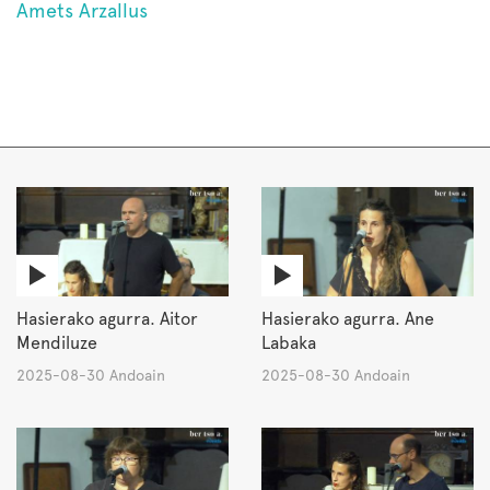
Amets Arzallus
Hasierako agurra. Aitor
Hasierako agurra. Ane
Mendiluze
Labaka
2025-08-30 Andoain
2025-08-30 Andoain