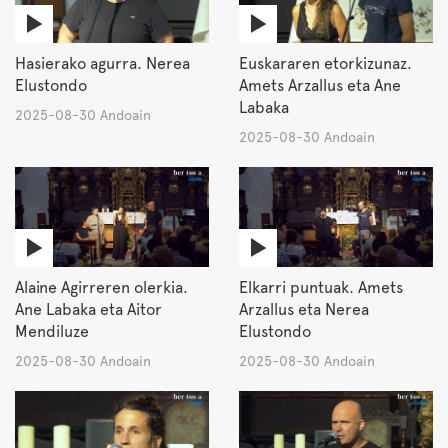
Hasierako agurra. Nerea
Euskararen etorkizunaz.
Elustondo
Amets Arzallus eta Ane
Labaka
2025-08-30 Andoain
2025-08-30 Andoain
Alaine Agirreren olerkia.
Elkarri puntuak. Amets
Ane Labaka eta Aitor
Arzallus eta Nerea
Mendiluze
Elustondo
2025-08-30 Andoain
2025-08-30 Andoain