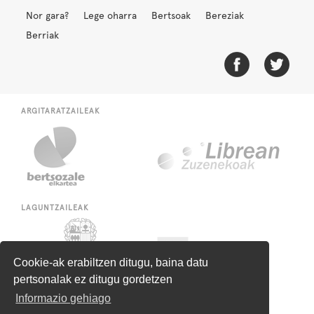
Nor gara?
Lege oharra
Bertsoak
Bereziak
Berriak
ARGITARATZAILEAK
LAGUNTZAILEAK
Cookie-ak erabiltzen ditugu, baina datu
pertsonalak ez ditugu gordetzen
Informazio gehiago