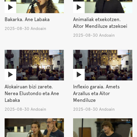
Bakarka. Ane Labaka
Animaliak etxekotzen.
Aitor Mendiluze atzekoei
2025-08-30 Andoain
2025-08-30 Andoain
Alokairuan bizi zarete.
Inflexio garaia. Amets
Nerea Elustondo eta Ane
Arzallus eta Aitor
Labaka
Mendiluze
2025-08-30 Andoain
2025-08-30 Andoain