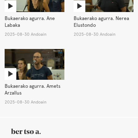
Bukaerako agurra. Ane
Bukaerako agurra. Nerea
Labaka
Elustondo
2025-08-30 Andoain
2025-08-30 Andoain
Bukaerako agurra. Amets
Arzallus
2025-08-30 Andoain