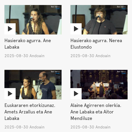
Hasierako agurra. Ane
Hasierako agurra. Nerea
Labaka
Elustondo
2025-08-30 Andoain
2025-08-30 Andoain
Euskararen etorkizunaz.
Alaine Agirreren olerkia.
Amets Arzallus eta Ane
Ane Labaka eta Aitor
Labaka
Mendiluze
2025-08-30 Andoain
2025-08-30 Andoain