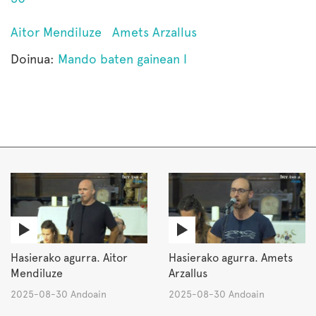
Aitor Mendiluze
Amets Arzallus
Doinua:
Mando baten gainean I
Hasierako agurra. Aitor
Hasierako agurra. Amets
Mendiluze
Arzallus
2025-08-30 Andoain
2025-08-30 Andoain