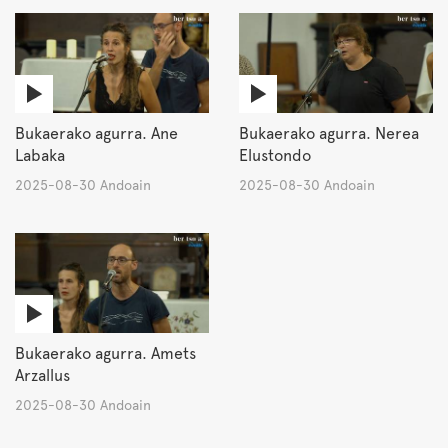
Bukaerako agurra. Ane
Bukaerako agurra. Nerea
Labaka
Elustondo
2025-08-30 Andoain
2025-08-30 Andoain
Bukaerako agurra. Amets
Arzallus
2025-08-30 Andoain