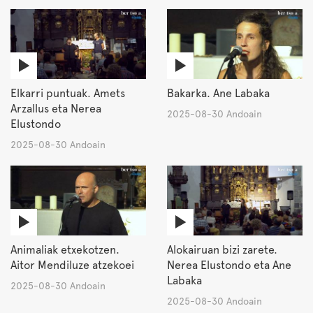
Elkarri puntuak. Amets
Bakarka. Ane Labaka
Arzallus eta Nerea
2025-08-30 Andoain
Elustondo
2025-08-30 Andoain
Animaliak etxekotzen.
Alokairuan bizi zarete.
Aitor Mendiluze atzekoei
Nerea Elustondo eta Ane
Labaka
2025-08-30 Andoain
2025-08-30 Andoain