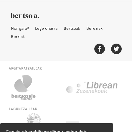
Nor gara?
Lege oharra
Bertsoak
Bereziak
Berriak
ARGITARATZAILEAK
LAGUNTZAILEAK