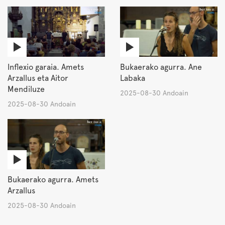
Inflexio garaia. Amets
Bukaerako agurra. Ane
Arzallus eta Aitor
Labaka
Mendiluze
2025-08-30 Andoain
2025-08-30 Andoain
Bukaerako agurra. Amets
Arzallus
2025-08-30 Andoain