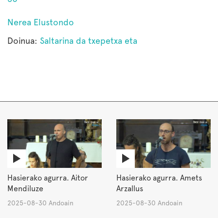
Nerea Elustondo
Doinua:
Saltarina da txepetxa eta
Hasierako agurra. Aitor
Hasierako agurra. Amets
Mendiluze
Arzallus
2025-08-30 Andoain
2025-08-30 Andoain