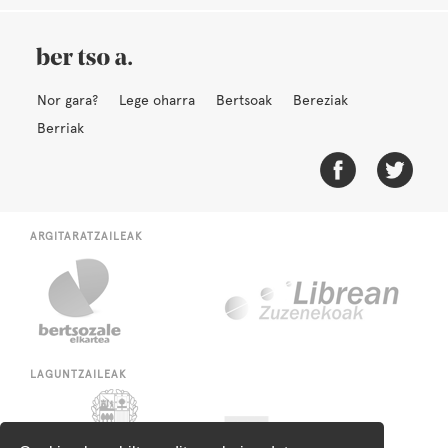
Nor gara?
Lege oharra
Bertsoak
Bereziak
Berriak
ARGITARATZAILEAK
LAGUNTZAILEAK