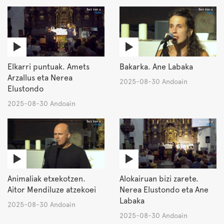
Elkarri puntuak. Amets
Bakarka. Ane Labaka
Arzallus eta Nerea
2025-08-30 Andoain
Elustondo
2025-08-30 Andoain
Animaliak etxekotzen.
Alokairuan bizi zarete.
Aitor Mendiluze atzekoei
Nerea Elustondo eta Ane
Labaka
2025-08-30 Andoain
2025-08-30 Andoain