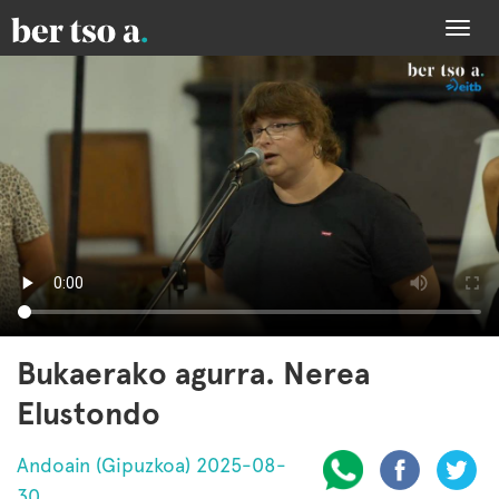
Togg
navi
Bukaerako agurra. Nerea
Elustondo
Andoain (Gipuzkoa) 2025-08-
30