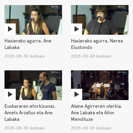
Hasierako agurra. Ane
Hasierako agurra. Nerea
Labaka
Elustondo
2025-08-30 Andoain
2025-08-30 Andoain
Euskararen etorkizunaz.
Alaine Agirreren olerkia.
Amets Arzallus eta Ane
Ane Labaka eta Aitor
Labaka
Mendiluze
2025-08-30 Andoain
2025-08-30 Andoain