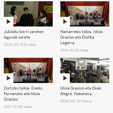
Jubilatu berri zareten
Hamarreko txikia. Idoia
lagunak zarete
Granizo eta Endika
Legarra.
2023-05-13 Erratzu
2021-10-02 Izaba
Zortziko txikia. Eneko
Idoia Granizo eta Ekain
Fernandez eta Idoia
Alegre. Habanera.
Granizo.
2020-02-29 Tutera
2021-10-02 Izaba