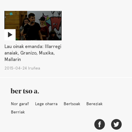
Lau oinak emanda: Illarregi
anaiak, Granizo, Muxika,
Mallarin
2015-04-24 Iruñea
Nor gara?
Lege oharra
Bertsoak
Bereziak
Berriak