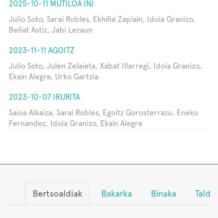
2025-10-11 MUTILOA (N)
Julio Soto, Sarai Robles, Ekhiñe Zapiain, Idoia Granizo,
Beñat Astiz, Jabi Lezaun
2023-11-11 AGOITZ
Julio Soto, Julen Zelaieta, Xabat Illarregi, Idoia Granizo,
Ekain Alegre, Urko Gartzia
2023-10-07 IRURITA
Saioa Alkaiza, Sarai Robles, Egoitz Gorosterrazu, Eneko
Fernandez, Idoia Granizo, Ekain Alegre
Bertsoaldiak
Bakarka
Binaka
Talde