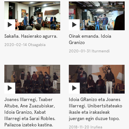
Sakaña. Hasierako agurra.
Oinak emanda. Idoia
Granizo
2020-02-14 Otsagabia
2020-01-31 Iturmendi
Joanes Illarregi, Txaber
Idoia GRanizo eta Joanes
Altube, Ane Zuazubiskar,
Illarregi. Unibertsitateako
Idoia Granizo, Xabat
ikasle eta irakasleak
Illarregi eta Sarai Robles.
juergan egin duzue topo.
Pailazoa izateko kastina.
2018-11-20 Iruñea