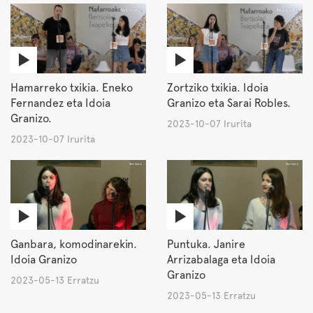
Hamarreko txikia. Eneko
Zortziko txikia. Idoia
Fernandez eta Idoia
Granizo eta Sarai Robles.
Granizo.
2023-10-07 Irurita
2023-10-07 Irurita
Ganbara, komodinarekin.
Puntuka. Janire
Idoia Granizo
Arrizabalaga eta Idoia
Granizo
2023-05-13 Erratzu
2023-05-13 Erratzu