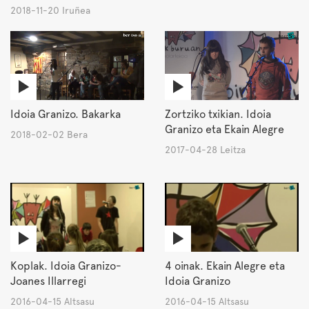
2018-11-20 Iruñea
Idoia Granizo. Bakarka
Zortziko txikian. Idoia
Granizo eta Ekain Alegre
2018-02-02 Bera
2017-04-28 Leitza
Koplak. Idoia Granizo-
4 oinak. Ekain Alegre eta
Joanes Illarregi
Idoia Granizo
2016-04-15 Altsasu
2016-04-15 Altsasu