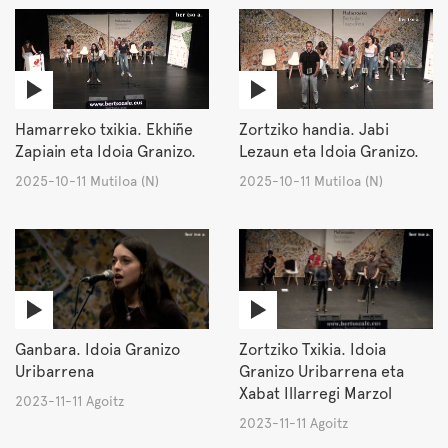
Hamarreko txikia. Ekhiñe
Zortziko handia. Jabi
Zapiain eta Idoia Granizo.
Lezaun eta Idoia Granizo.
2025-10-11 Mutiloa (N)
2025-10-11 Mutiloa (N)
Ganbara. Idoia Granizo
Zortziko Txikia. Idoia
Uribarrena
Granizo Uribarrena eta
Xabat Illarregi Marzol
2023-11-11 Agoitz
2023-11-11 Agoitz