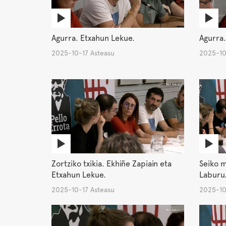
Agurra. Etxahun Lekue.
Agurra.
2025-10-17 Asteasu
2025-10
Zortziko txikia. Ekhiñe Zapiain eta
Seiko m
Etxahun Lekue.
Laburu
2025-10-17 Asteasu
2025-10