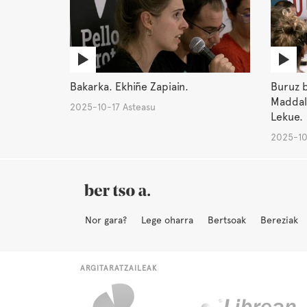
Bakarka. Ekhiñe Zapiain.
Buruz b
Maddale
2025-10-17 Asteasu
Lekue.
2025-10
Nor gara?
Lege oharra
Bertsoak
Bereziak
ARGITARATZAILEAK