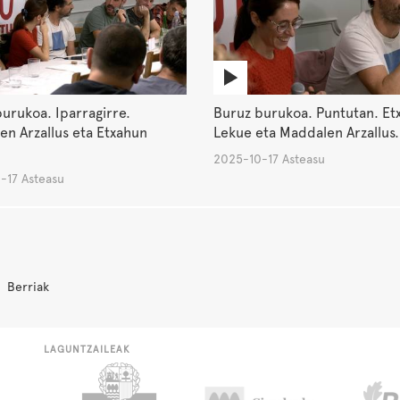
urukoa. Iparragirre.
Buruz burukoa. Puntutan. Et
n Arzallus eta Etxahun
Lekue eta Maddalen Arzallus.
2025-10-17 Asteasu
-17 Asteasu
Berriak
LAGUNTZAILEAK