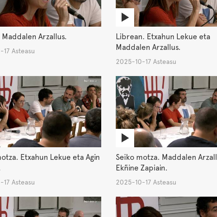
 Maddalen Arzallus.
Librean. Etxahun Lekue eta
Maddalen Arzallus.
-17 Asteasu
2025-10-17 Asteasu
otza. Etxahun Lekue eta Agin
Seiko motza. Maddalen Arzall
.
Ekñine Zapiain.
-17 Asteasu
2025-10-17 Asteasu