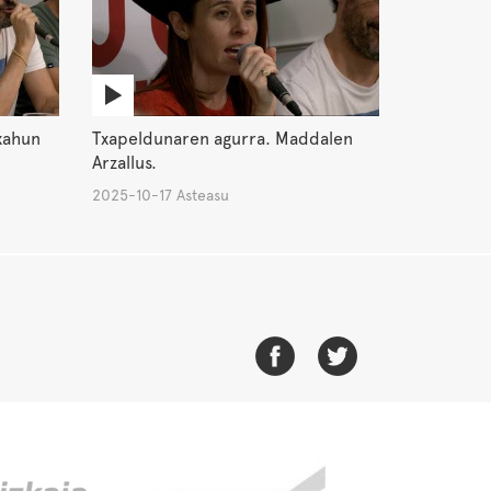
xahun
Txapeldunaren agurra. Maddalen
Arzallus.
2025-10-17 Asteasu