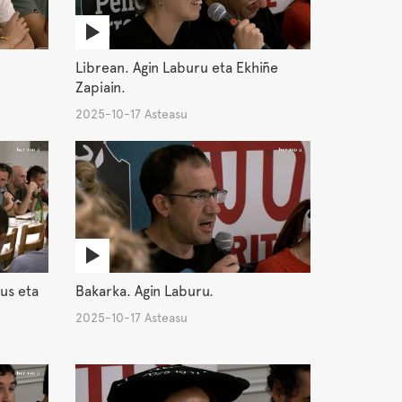
Librean. Agin Laburu eta Ekhiñe
Zapiain.
2025-10-17 Asteasu
us eta
Bakarka. Agin Laburu.
2025-10-17 Asteasu