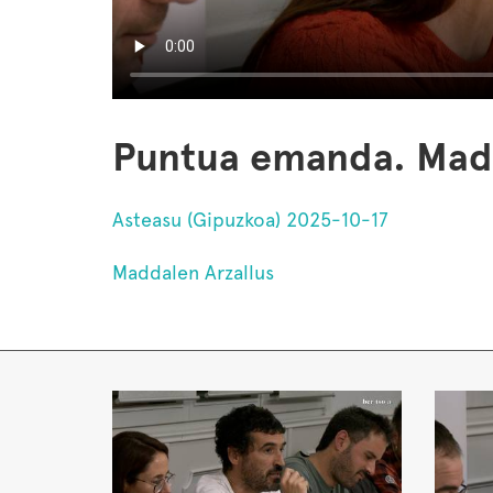
Puntua emanda. Madd
Asteasu (Gipuzkoa) 2025-10-17
Maddalen Arzallus