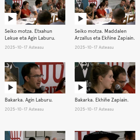
Seiko motza. Etxahun
Seiko motza. Maddalen
Lekue eta Agin Laburu.
Arzallus eta Ekñine Zapiain.
2025-10-17 Asteasu
2025-10-17 Asteasu
Bakarka. Agin Laburu.
Bakarka. Ekhiñe Zapiain.
2025-10-17 Asteasu
2025-10-17 Asteasu