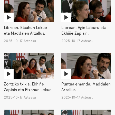
Librean. Etxahun Lekue
Librean. Agin Laburu eta
eta Maddalen Arzallus.
Ekhiñe Zapiain.
2025-10-17 Asteasu
2025-10-17 Asteasu
Zortziko txikia. Ekhiñe
Puntua emanda. Maddalen
Zapiain eta Etxahun Lekue.
Arzallus.
2025-10-17 Asteasu
2025-10-17 Asteasu