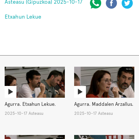
Asteasu (Gipuzkoa) 2025-10-17
Etxahun Lekue
Agurra. Etxahun Lekue.
Agurra. Maddalen Arzallus.
2025-10-17 Asteasu
2025-10-17 Asteasu