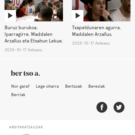
Buruz burukoa.
Txapeldunaren agurra.
Iparragirre. Maddalen
Maddalen Arzallus.
Arzallus eta Etxahun Lekue.
2025-10-17 Asteasu
2025-10-17 Asteasu
Nor gara?
Lege oharra
Bertsoak
Bereziak
Berriak
ARGITARATZAILEAK