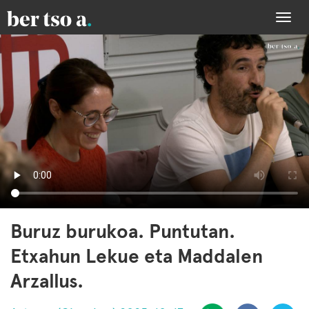
Togg
navi
Buruz burukoa. Puntutan.
Etxahun Lekue eta Maddalen
Arzallus.