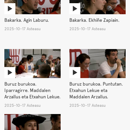
Bakarka. Agin Laburu.
Bakarka. Ekhiñe Zapiain.
2025-10-17 Asteasu
2025-10-17 Asteasu
Buruz burukoa.
Buruz burukoa. Puntutan.
Iparragirre. Maddalen
Etxahun Lekue eta
Arzallus eta Etxahun Lekue.
Maddalen Arzallus.
2025-10-17 Asteasu
2025-10-17 Asteasu