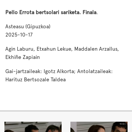
Pello Errota bertsolari sariketa. Finala
.
Asteasu (Gipuzkoa)
2025-10-17
Agin Laburu, Etxahun Lekue, Maddalen Arzallus,
Ekhiñe Zapiain
Gai-jartzaileak: Igotz Alkorta; Antolatzaileak:
Harituz Bertsozale Taldea