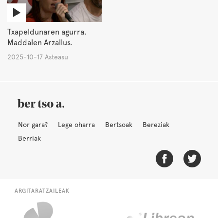
Txapeldunaren agurra.
Maddalen Arzallus.
2025-10-17 Asteasu
Nor gara?
Lege oharra
Bertsoak
Bereziak
Berriak
ARGITARATZAILEAK