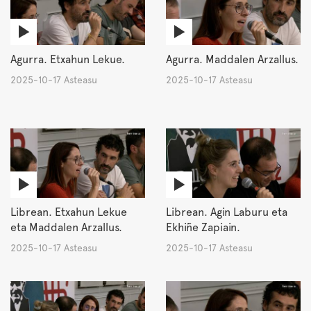
Agurra. Etxahun Lekue.
Agurra. Maddalen Arzallus.
2025-10-17 Asteasu
2025-10-17 Asteasu
Librean. Etxahun Lekue
Librean. Agin Laburu eta
eta Maddalen Arzallus.
Ekhiñe Zapiain.
2025-10-17 Asteasu
2025-10-17 Asteasu