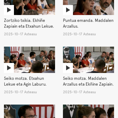
Zortziko txikia. Ekhiñe
Puntua emanda. Maddalen
Zapiain eta Etxahun Lekue.
Arzallus.
2025-10-17 Asteasu
2025-10-17 Asteasu
Seiko motza. Etxahun
Seiko motza. Maddalen
Lekue eta Agin Laburu.
Arzallus eta Ekñine Zapiain.
2025-10-17 Asteasu
2025-10-17 Asteasu