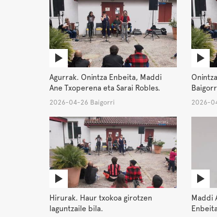
Agurrak. Onintza Enbeita, Maddi
Onintza
Ane Txoperena eta Sarai Robles.
Baigorr
2026-04-26 Baigorri
2026-04
Hirurak. Haur txokoa girotzen
Maddi 
laguntzaile bila.
Enbeit