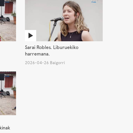
Sarai Robles. Liburuekiko
harremana.
2026-04-26 Baigorri
kinak