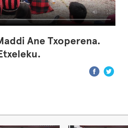
 Maddi Ane Txoperena.
 Etxeleku.