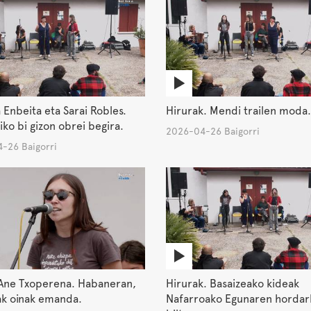
 Enbeita eta Sarai Robles.
Hirurak. Mendi trailen moda.
iko bi gizon obrei begira.
2026-04-26 Baigorri
-26 Baigorri
Ane Txoperena. Habaneran,
Hirurak. Basaizeako kideak
ak oinak emanda.
Nafarroako Egunaren hordar