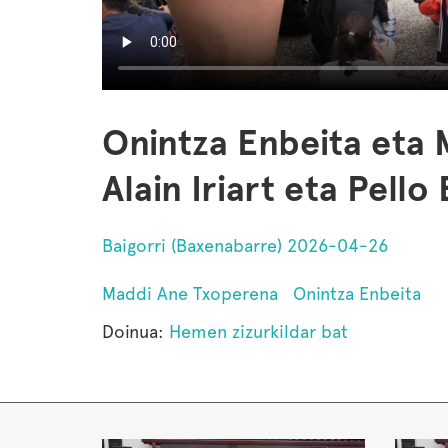
Onintza Enbeita eta
Alain Iriart eta Pello
Baigorri (Baxenabarre) 2026-04-26
Maddi Ane Txoperena
Onintza Enbeita
Doinua:
Hemen zizurkildar bat