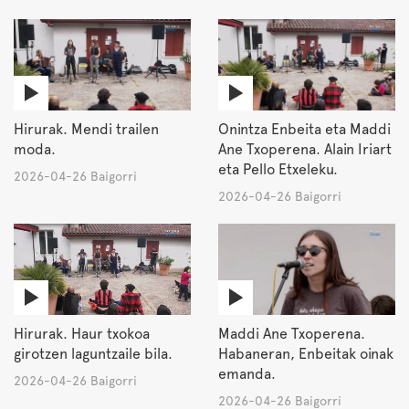
Hirurak. Mendi trailen
Onintza Enbeita eta Maddi
moda.
Ane Txoperena. Alain Iriart
eta Pello Etxeleku.
2026-04-26 Baigorri
2026-04-26 Baigorri
Hirurak. Haur txokoa
Maddi Ane Txoperena.
girotzen laguntzaile bila.
Habaneran, Enbeitak oinak
emanda.
2026-04-26 Baigorri
2026-04-26 Baigorri