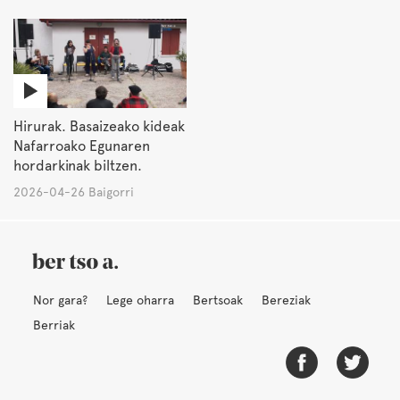
Hirurak. Basaizeako kideak
Nafarroako Egunaren
hordarkinak biltzen.
2026-04-26 Baigorri
Nor gara?
Lege oharra
Bertsoak
Bereziak
Berriak