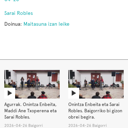
Sarai Robles
Doinua:
Maitasuna izan leike
Agurrak. Onintza Enbeita,
Onintza Enbeita eta Sarai
Maddi Ane Txoperena eta
Robles. Baigorriko bi gizon
Sarai Robles.
obrei begira.
2026-04-26 Baigorri
2026-04-26 Baigorri