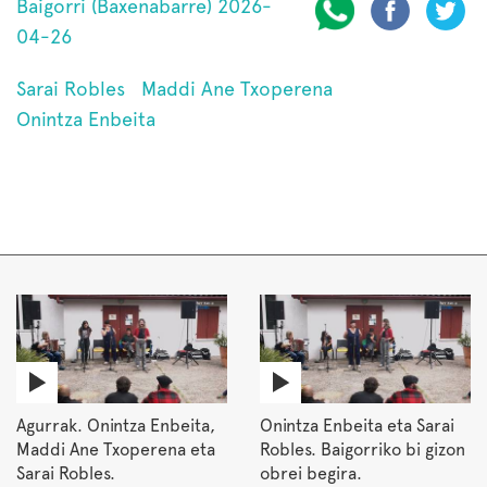
Baigorri (Baxenabarre) 2026-
04-26
Sarai Robles
Maddi Ane Txoperena
Onintza Enbeita
Agurrak. Onintza Enbeita,
Onintza Enbeita eta Sarai
Maddi Ane Txoperena eta
Robles. Baigorriko bi gizon
Sarai Robles.
obrei begira.