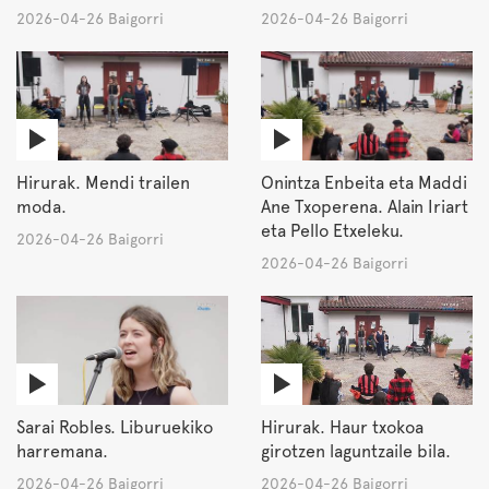
2026-04-26 Baigorri
2026-04-26 Baigorri
Hirurak. Mendi trailen
Onintza Enbeita eta Maddi
moda.
Ane Txoperena. Alain Iriart
eta Pello Etxeleku.
2026-04-26 Baigorri
2026-04-26 Baigorri
Sarai Robles. Liburuekiko
Hirurak. Haur txokoa
harremana.
girotzen laguntzaile bila.
2026-04-26 Baigorri
2026-04-26 Baigorri