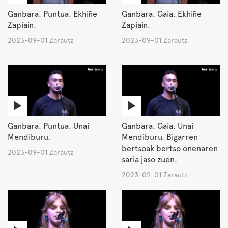
Ganbara. Puntua. Ekhiñe
Ganbara. Gaia. Ekhiñe
Zapiain.
Zapiain.
2023-09-01 Zarautz
2023-09-01 Zarautz
Ganbara. Puntua. Unai
Ganbara. Gaia. Unai
Mendiburu.
Mendiburu. Bigarren
bertsoak bertso onenaren
2023-09-01 Zarautz
saria jaso zuen.
2023-09-01 Zarautz