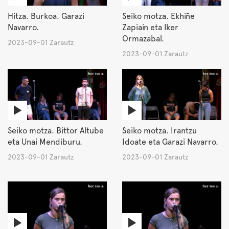
Hitza. Burkoa. Garazi
Seiko motza. Ekhiñe
Navarro.
Zapiain eta Iker
Ormazabal.
2023-09-01 Zarautz
2023-09-01 Zarautz
Seiko motza. Bittor Altube
Seiko motza. Irantzu
eta Unai Mendiburu.
Idoate eta Garazi Navarro.
2023-09-01 Zarautz
2023-09-01 Zarautz