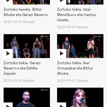
Zortziko handia. Bittor
Zortziko txikia. Unai
Altube eta Garazi Navarro.
Mendiburu eta Irantzu
Idoate.
2023-09-01 Zarautz
2023-09-01 Zarautz
Zortziko txikia. Garazi
Zortziko txikia. Iker
Navarrro eta Ekhiñe
Ormazabal eta Bittor
Zapiain.
Altube.
2023-09-01 Zarautz
2023-09-01 Zarautz