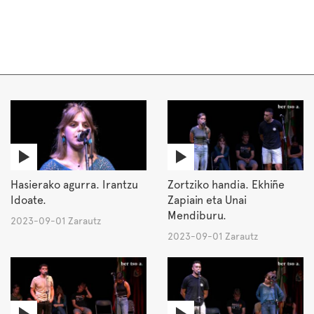
Hasierako agurra. Irantzu
Zortziko handia. Ekhiñe
Idoate.
Zapiain eta Unai
Mendiburu.
2023-09-01 Zarautz
2023-09-01 Zarautz