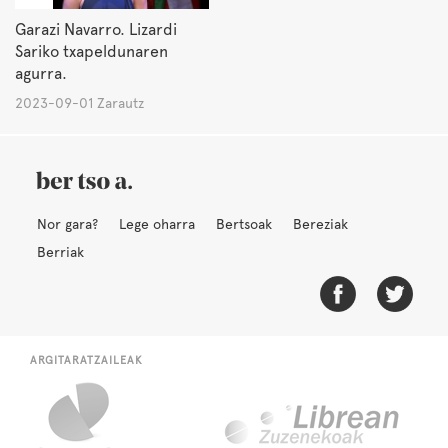
Garazi Navarro. Lizardi
Sariko txapeldunaren
agurra.
2023-09-01 Zarautz
Nor gara?
Lege oharra
Bertsoak
Bereziak
Berriak
ARGITARATZAILEAK