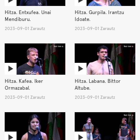
Hitza. Entxufea. Unai
Hitza. Gurpila. Irantzu
Mendiburu.
Idoate.
2023-09-01 Zarautz
2023-09-01 Zarautz
Hitza. Kafea. Iker
Hitza. Labana. Bittor
Ormazabal.
Altube.
2023-09-01 Zarautz
2023-09-01 Zarautz