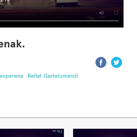
enak.
Txoperena
Beñat Gaztelumendi