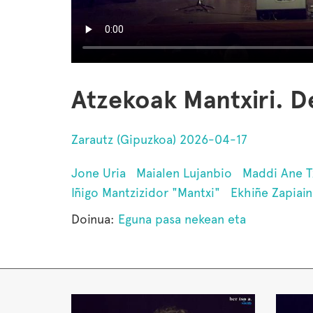
Atzekoak Mantxiri. D
Zarautz (Gipuzkoa) 2026-04-17
Jone Uria
Maialen Lujanbio
Maddi Ane 
Iñigo Mantzizidor "Mantxi"
Ekhiñe Zapiain
Doinua:
Eguna pasa nekean eta