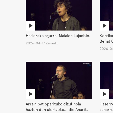
Hasierako agurra. Maialen Lujanbio.
Korrika
Beñat G
2026-04-17 Zarautz
2026-04
Arrain bat oparituko dizut nola
Haserre
hazten den ulertzeko... dio Anarik.
zaharre