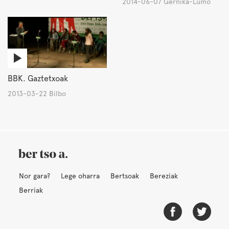
2014-06-07 Gernika-Lumo
BBK. Gaztetxoak
2013-03-22 Bilbo
Nor gara?
Lege oharra
Bertsoak
Bereziak
Berriak