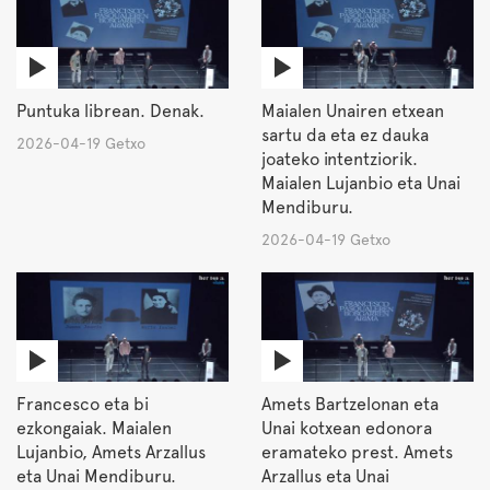
Puntuka librean. Denak.
Maialen Unairen etxean
sartu da eta ez dauka
2026-04-19 Getxo
joateko intentziorik.
Maialen Lujanbio eta Unai
Mendiburu.
2026-04-19 Getxo
Francesco eta bi
Amets Bartzelonan eta
ezkongaiak. Maialen
Unai kotxean edonora
Lujanbio, Amets Arzallus
eramateko prest. Amets
eta Unai Mendiburu.
Arzallus eta Unai