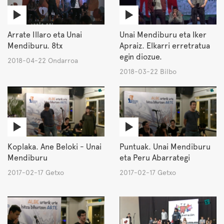
Arrate Illaro eta Unai
Unai Mendiburu eta Iker
Mendiburu. 8tx
Apraiz. Elkarri erretratua
egin diozue.
2018-04-22 Ondarroa
2018-03-22 Bilbo
Koplaka. Ane Beloki - Unai
Puntuak. Unai Mendiburu
Mendiburu
eta Peru Abarrategi
2017-02-17 Getxo
2017-02-17 Getxo