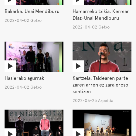
Bakarka. Unai Mendiburu
Hamarreko txikia. Kerman
Diaz-Unai Mendiburu
2022-04-02 Getxo
2022-04-02 Getxo
Hasierako agurrak
Kartzela. Taldearen parte
zaren arren ez zara eroso
2022-04-02 Getxo
sentizen
2022-03-25 Azpeitia