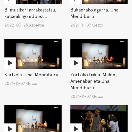
Bi musikari arrakastatsu,
Bukaerako agurra. Unai
katxeak igo edo ez...
Mendiburu
2022-03-25 Azpeitia
2021-11-07 Getxo
Kartzela. Unai Mendiburu
Zortziko txikia. Malen
Amenabar eta Unai
2021-11-07 Getxo
Mendiburu
2021-11-07 Getxo