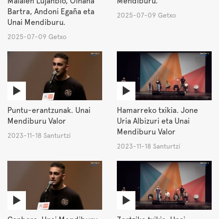
Maialen Lujanbio, Oihana
Mendiburu.
Bartra, Andoni Egaña eta
2025-07-09 Getxo
Unai Mendiburu.
2025-07-09 Getxo
Puntu-erantzunak. Unai
Hamarreko txikia. Jone
Mendiburu Valor
Uria Albizuri eta Unai
Mendiburu Valor
2023-11-18 Santurtzi
2023-11-18 Santurtzi