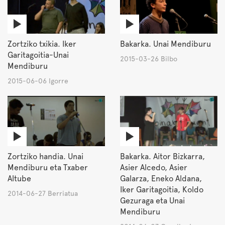
Zortziko txikia. Iker
Bakarka. Unai Mendiburu
Garitagoitia-Unai
2015-03-26 Bilbo
Mendiburu
2015-06-06 Igorre
Zortziko handia. Unai
Bakarka. Aitor Bizkarra,
Mendiburu eta Txaber
Asier Alcedo, Asier
Altube
Galarza, Eneko Aldana,
Iker Garitagoitia, Koldo
2014-06-27 Berriatua
Gezuraga eta Unai
Mendiburu