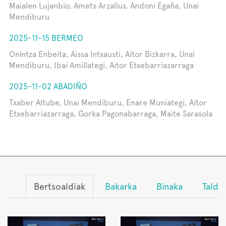
Maialen Lujanbio, Amets Arzallus, Andoni Egaña, Unai
Mendiburu
2025-11-15 BERMEO
Onintza Enbeita, Aissa Intxausti, Aitor Bizkarra, Unai
Mendiburu, Ibai Amillategi, Aitor Etxebarriazarraga
2025-11-02 ABADIÑO
Txaber Altube, Unai Mendiburu, Enare Muniategi, Aitor
Etxebarriazarraga, Gorka Pagonabarraga, Maite Sarasola
Bertsoaldiak
Bakarka
Binaka
Talde