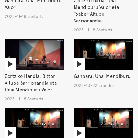
Ganbara. Unai Mendiburu
Zortziko txikia. Unai
Valor
Mendiburu Valor eta
Txaber Altube
2023-11-18 Santurtzi
Sarrionandia
2023-11-18 Santurtzi
Zortziko Handia. Bittor
Ganbara. Unai Mendiburu
Altube Sarrionandia eta
2023-10-22 Erandio
Unai Mendiburu Valor
2023-11-18 Santurtzi