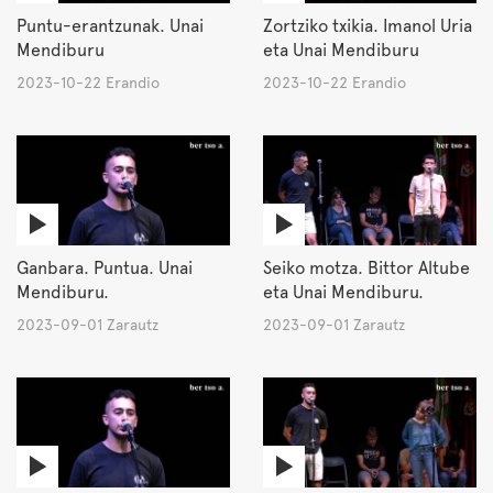
Puntu-erantzunak. Unai
Zortziko txikia. Imanol Uria
Mendiburu
eta Unai Mendiburu
2023-10-22 Erandio
2023-10-22 Erandio
Ganbara. Puntua. Unai
Seiko motza. Bittor Altube
Mendiburu.
eta Unai Mendiburu.
2023-09-01 Zarautz
2023-09-01 Zarautz