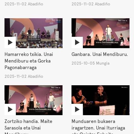
2025-11-02 Abadiño
2025-11-02 Abadiño
Hamarreko txikia. Unai
Ganbara. Unai Mendiburu.
Mendiburu eta Gorka
2025-10-05 Mungia
Pagonabarraga
2025-11-02 Abadiño
Zortziko handia. Maite
Munduaren bukaera
Sarasola eta Unai
iragartzen. Unai Iturriaga