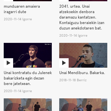
munduaren amaiera
2041. urtea. Unai
iragarri dute
atzekoekin denbora
daramazu kantatzen.
2020-11-14 Igorre
Kontaiguzu beraiekin izan
duzun anekdotaren bat.
2020-11-14 Igorre
Unai kontratatu du Julenek
Unai Mendiburu. Bakarka.
bakarizketa egin dezan
2018-11-18 Berriz
bere jatetxean.
2020-11-14 Igorre