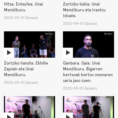
Hitza. Entxufea. Unai
Zortziko txikia. Unai
Mendiburu.
Mendiburu eta Irantzu
Idoate.
2023-09-01 Zarautz
2023-09-01 Zarautz
Zortziko handia. Ekhiñe
Ganbara. Gaia. Unai
Zapiain eta Unai
Mendiburu. Bigarren
Mendiburu.
bertsoak bertso onenaren
saria jaso zuen.
2023-09-01 Zarautz
2023-09-01 Zarautz