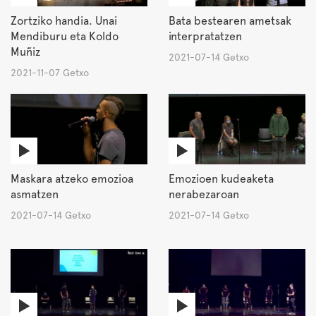
Zortziko handia. Unai
Bata bestearen ametsak
Mendiburu eta Koldo
interpratatzen
Muñiz
2021-07-14 Getxo
2021-11-07 Getxo
Maskara atzeko emozioa
Emozioen kudeaketa
asmatzen
nerabezaroan
2021-07-14 Getxo
2021-07-14 Getxo