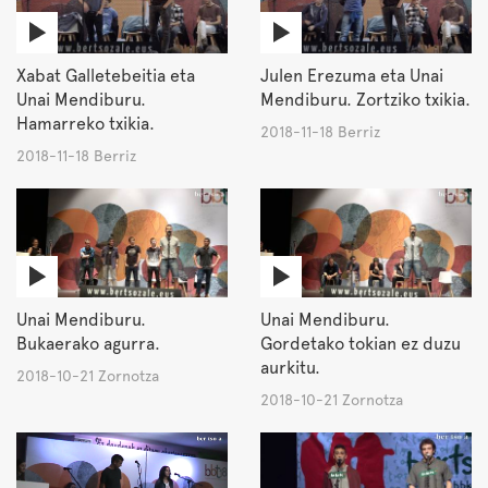
Xabat Galletebeitia eta
Julen Erezuma eta Unai
Unai Mendiburu.
Mendiburu. Zortziko txikia.
Hamarreko txikia.
2018-11-18 Berriz
2018-11-18 Berriz
Unai Mendiburu.
Unai Mendiburu.
Bukaerako agurra.
Gordetako tokian ez duzu
aurkitu.
2018-10-21 Zornotza
2018-10-21 Zornotza