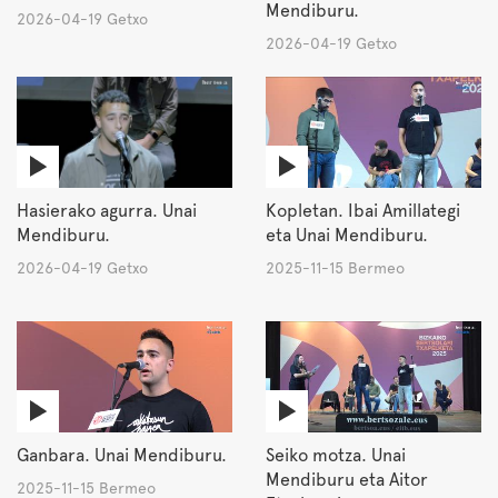
Mendiburu.
2026-04-19 Getxo
2026-04-19 Getxo
Hasierako agurra. Unai
Kopletan. Ibai Amillategi
Mendiburu.
eta Unai Mendiburu.
2026-04-19 Getxo
2025-11-15 Bermeo
Ganbara. Unai Mendiburu.
Seiko motza. Unai
Mendiburu eta Aitor
2025-11-15 Bermeo