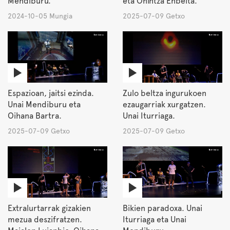
Mendiburu.
eta Onintza Enbeita.
2024-10-05 Mungia
2025-07-09 Getxo
Espazioan, jaitsi ezinda.
Zulo beltza ingurukoen
Unai Mendiburu eta
ezaugarriak xurgatzen.
Oihana Bartra.
Unai Iturriaga.
2025-07-09 Getxo
2025-07-09 Getxo
Extralurtarrak gizakien
Bikien paradoxa. Unai
mezua deszifratzen.
Iturriaga eta Unai