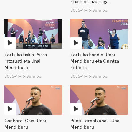
Etxeberriazarraga.
2025-11-15 Bermeo
Zortziko txikia. Aissa
Zortziko handia. Unai
Intxausti eta Unai
Mendiburu eta Onintza
Mendiburu.
Enbeita.
2025-11-15 Bermeo
2025-11-15 Bermeo
Ganbara. Gaia. Unai
Puntu-erantzunak. Unai
Mendiburu
Mendiburu