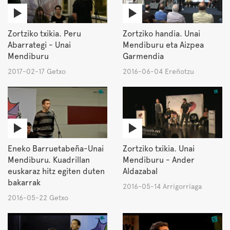
Zortziko txikia. Peru
Zortziko handia. Unai
Abarrategi - Unai
Mendiburu eta Aizpea
Mendiburu
Garmendia
2017-02-17 Getxo
2016-06-04 Ereñotzu
Eneko Barruetabeña-Unai
Zortziko txikia. Unai
Mendiburu. Kuadrillan
Mendiburu - Ander
euskaraz hitz egiten duten
Aldazabal
bakarrak
2016-05-14 Arrigorriaga
2016-05-22 Getxo