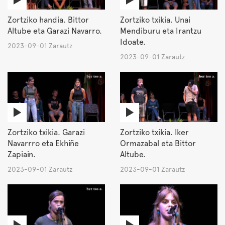
Zortziko handia. Bittor
Zortziko txikia. Unai
Altube eta Garazi Navarro.
Mendiburu eta Irantzu
Idoate.
2023-09-01 Zarautz
2023-09-01 Zarautz
Zortziko txikia. Garazi
Zortziko txikia. Iker
Navarrro eta Ekhiñe
Ormazabal eta Bittor
Zapiain.
Altube.
2023-09-01 Zarautz
2023-09-01 Zarautz