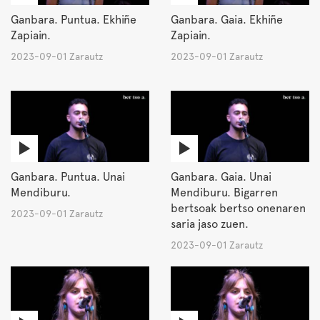
Ganbara. Puntua. Ekhiñe
Ganbara. Gaia. Ekhiñe
Zapiain.
Zapiain.
2023-09-01 Zarautz
2023-09-01 Zarautz
Ganbara. Puntua. Unai
Ganbara. Gaia. Unai
Mendiburu.
Mendiburu. Bigarren
bertsoak bertso onenaren
2023-09-01 Zarautz
saria jaso zuen.
2023-09-01 Zarautz