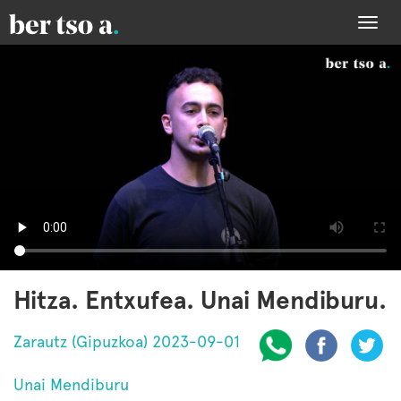
Togg
navi
Hitza. Entxufea. Unai Mendiburu.
Zarautz (Gipuzkoa) 2023-09-01
Unai Mendiburu