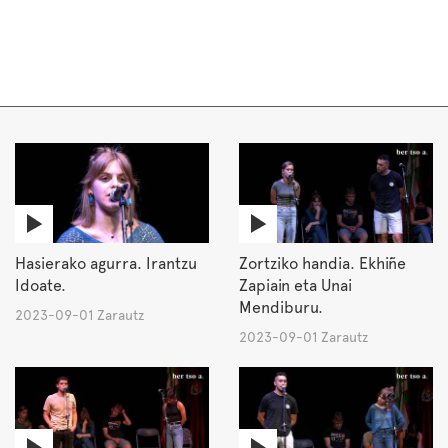
Hasierako agurra. Irantzu
Zortziko handia. Ekhiñe
Idoate.
Zapiain eta Unai
Mendiburu.
2023-09-01 Zarautz
2023-09-01 Zarautz