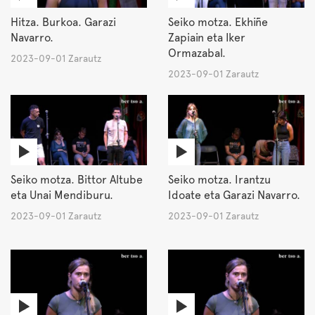
Hitza. Burkoa. Garazi
Seiko motza. Ekhiñe
Navarro.
Zapiain eta Iker
Ormazabal.
2023-09-01 Zarautz
2023-09-01 Zarautz
Seiko motza. Bittor Altube
Seiko motza. Irantzu
eta Unai Mendiburu.
Idoate eta Garazi Navarro.
2023-09-01 Zarautz
2023-09-01 Zarautz