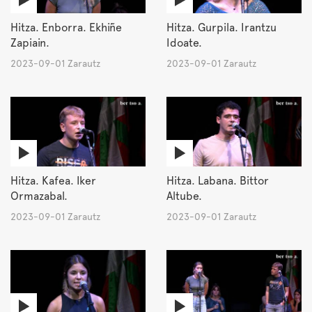
Hitza. Enborra. Ekhiñe
Hitza. Gurpila. Irantzu
Zapiain.
Idoate.
2023-09-01 Zarautz
2023-09-01 Zarautz
Hitza. Kafea. Iker
Hitza. Labana. Bittor
Ormazabal.
Altube.
2023-09-01 Zarautz
2023-09-01 Zarautz