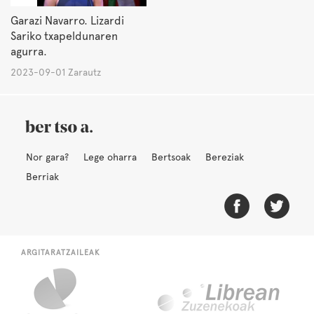
Garazi Navarro. Lizardi
Sariko txapeldunaren
agurra.
2023-09-01 Zarautz
Nor gara?
Lege oharra
Bertsoak
Bereziak
Berriak
ARGITARATZAILEAK