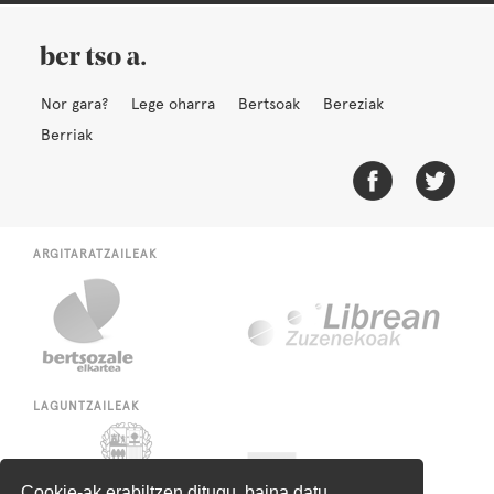
Nor gara?
Lege oharra
Bertsoak
Bereziak
Berriak
ARGITARATZAILEAK
LAGUNTZAILEAK
Cookie-ak erabiltzen ditugu, baina datu