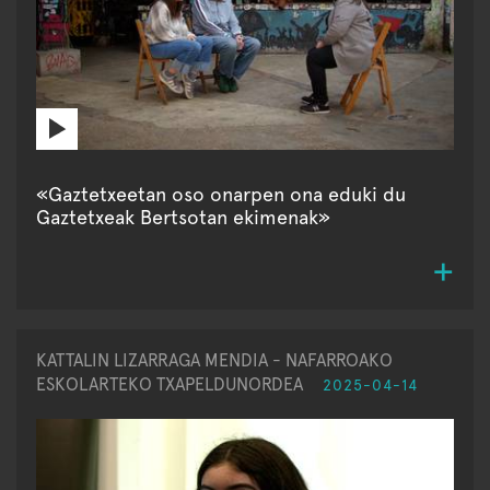
«Gaztetxeetan oso onarpen ona eduki du
Gaztetxeak Bertsotan ekimenak»
KATTALIN LIZARRAGA MENDIA - NAFARROAKO
ESKOLARTEKO TXAPELDUNORDEA
2025-04-14