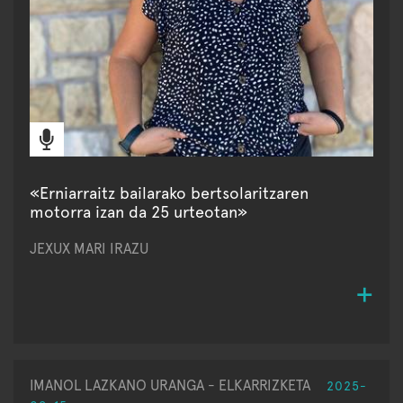
«Erniarraitz bailarako bertsolaritzaren
motorra izan da 25 urteotan»
JEXUX MARI IRAZU
IMANOL LAZKANO URANGA - ELKARRIZKETA
2025-