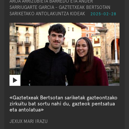
AROA ARRIZUBIETA BARREDO ETA ANDER
SARRIUGARTE GARCIA - GAZTETXEAK BERTSOTAN
SARIKETAKO ANTOLAKUNTZA KIDEAK
2025-02-28
«Gaztetxeak Bertsotan sariketak gazteontzako
zirkuitu bat sortu nahi du, gazteok pentsatua
eta antolatua»
JEXUX MARI IRAZU