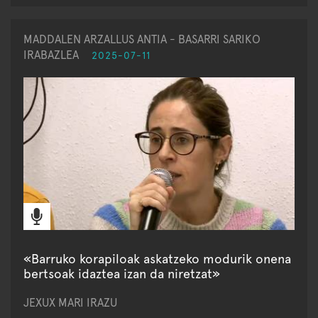
MADDALEN ARZALLUS ANTIA - BASARRI SARIKO
IRABAZLEA
2025-07-11
«Barruko korapiloak askatzeko modurik onena
bertsoak idaztea izan da niretzat»
JEXUX MARI IRAZU