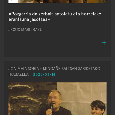
«Pozgarria da zerbait antolatu eta horrelako
erantzuna jasotzea»
JEXUX MARI IRAZU
JON MAIA SORIA - MINGAÑE SALTSAN SARIKETAKO
IRABAZLEA
2025-03-18