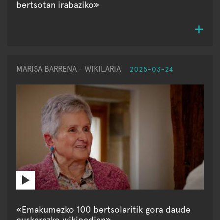
bertsotan irabaziko»
MARISA BARRENA - WIKILARIA
2025-03-24
«Emakumezko 100 bertsolaritik gora daude
euskarazko wikipedian»