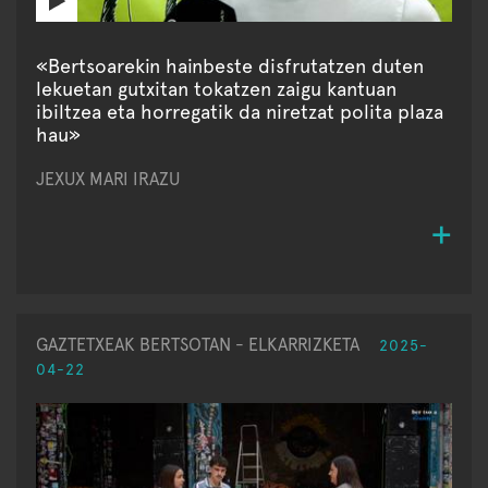
«Bertsoarekin hainbeste disfrutatzen duten
lekuetan gutxitan tokatzen zaigu kantuan
ibiltzea eta horregatik da niretzat polita plaza
hau»
JEXUX MARI IRAZU
GAZTETXEAK BERTSOTAN - ELKARRIZKETA
2025-
04-22