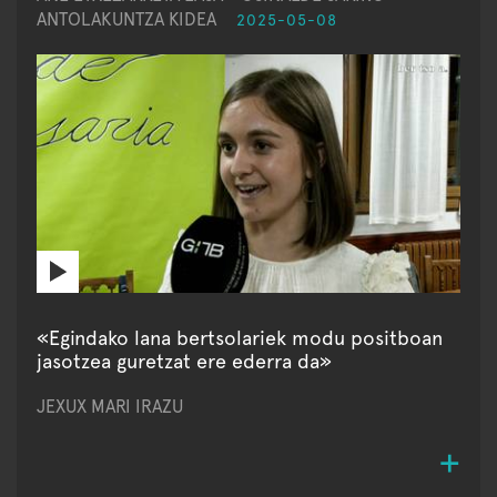
ANTOLAKUNTZA KIDEA
2025-05-08
«Egindako lana bertsolariek modu positboan
jasotzea guretzat ere ederra da»
JEXUX MARI IRAZU