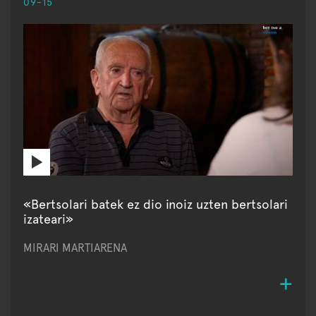
09-15
«Bertsolari batek ez dio inoiz uzten bertsolari
izateari»
MIRARI MARTIARENA