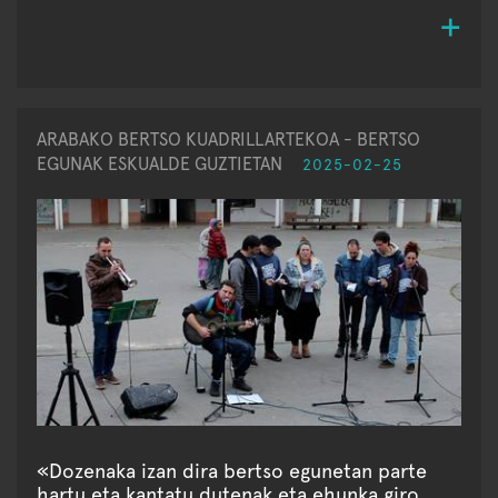
ARABAKO BERTSO KUADRILLARTEKOA - BERTSO
EGUNAK ESKUALDE GUZTIETAN
2025-02-25
«Dozenaka izan dira bertso egunetan parte
hartu eta kantatu dutenak eta ehunka giro