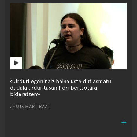
«Urduri egon naiz baina uste dut asmatu
dudala urduritasun hori bertsotara
bideratzen»
JEXUX MARI IRAZU