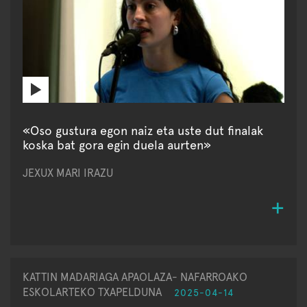
«Oso gustura egon naiz eta uste dut finalak
koska bat gora egin duela aurten»
JEXUX MARI IRAZU
KATTIN MADARIAGA APAOLAZA- NAFARROAKO
ESKOLARTEKO TXAPELDUNA
2025-04-14