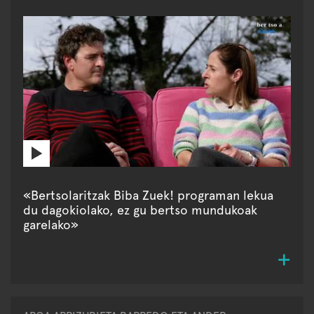
«Bertsolaritzak Biba Zuek! programan lekua
du dagokiolako, ez gu bertso mundukoak
garelako»