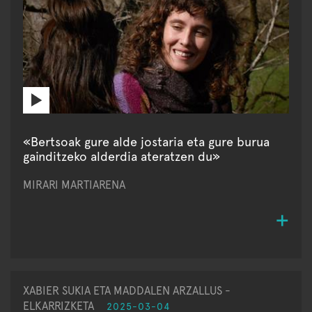
«Bertsoak gure alde jostaria eta gure burua
gainditzeko alderdia ateratzen du»
MIRARI MARTIARENA
XABIER SUKIA ETA MADDALEN ARZALLUS -
ELKARRIZKETA
2025-03-04