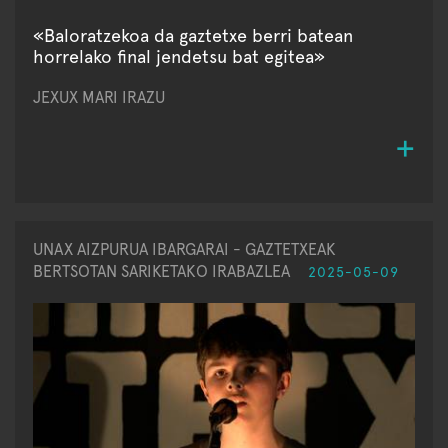
«Baloratzekoa da gaztetxe berri batean
horrelako final jendetsu bat egitea»
JEXUX MARI IRAZU
UNAX AIZPURUA IBARGARAI - GAZTETXEAK
BERTSOTAN SARIKETAKO IRABAZLEA
2025-05-09