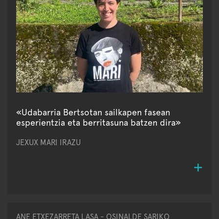
«Udabarria Bertsotan sailkapen fasean
esperientzia eta berritasuna batzen dira»
JEXUX MARI IRAZU
ANE ETXEZARRETA LASA - OSINALDE SARIKO