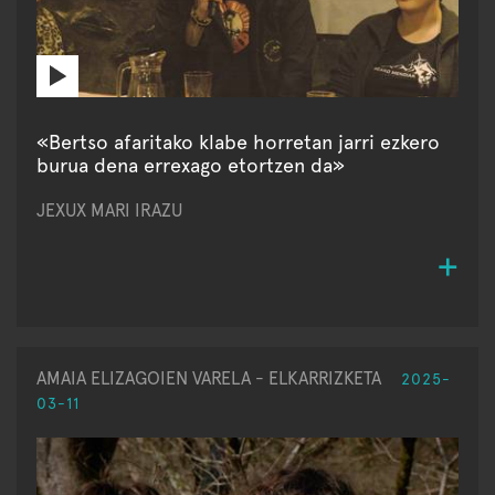
«Bertso afaritako klabe horretan jarri ezkero
burua dena errexago etortzen da»
JEXUX MARI IRAZU
AMAIA ELIZAGOIEN VARELA - ELKARRIZKETA
2025-
03-11