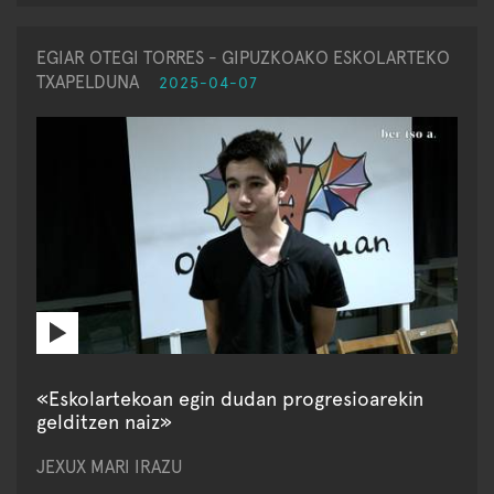
EGIAR OTEGI TORRES - GIPUZKOAKO ESKOLARTEKO
TXAPELDUNA
2025-04-07
«Eskolartekoan egin dudan progresioarekin
gelditzen naiz»
JEXUX MARI IRAZU