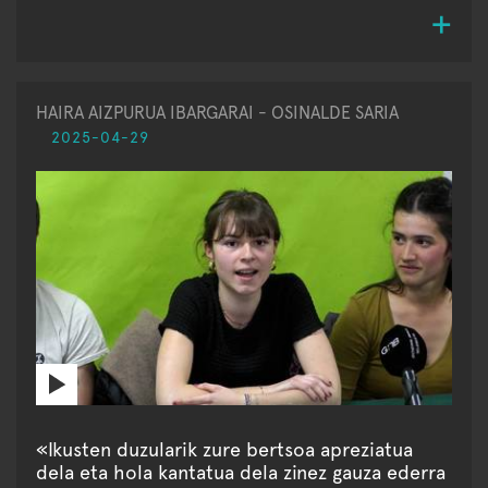
HAIRA AIZPURUA IBARGARAI - OSINALDE SARIA
2025-04-29
«Ikusten duzularik zure bertsoa apreziatua
dela eta hola kantatua dela zinez gauza ederra