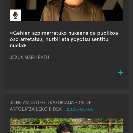
«Gehien azpimarratuko nukeena da publikoa
oso arretatsu, hurbil eta gogotsu sentitu
nuela»
JEXUX MARI IRAZU
JONE ANTSOTEGI IKAZURIAGA - TALDE
ANTOLATZAILEKO KIDEA
2025-05-08