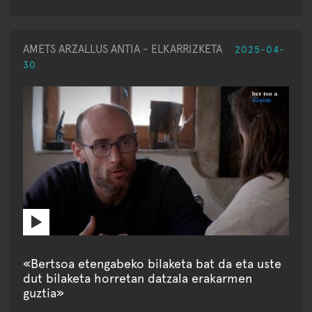
AMETS ARZALLUS ANTIA - ELKARRIZKETA
2025-04-
30
«Bertsoa etengabeko bilaketa bat da eta uste
dut bilaketa horretan datzala erakarmen
guztia»