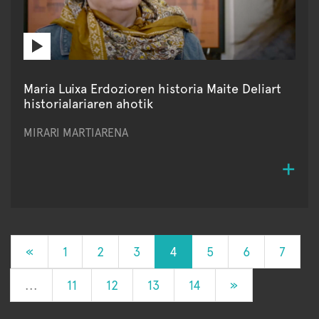
Maria Luixa Erdozioren historia Maite Deliart
historialariaren ahotik
MIRARI MARTIARENA
«
1
2
3
4
5
6
7
...
11
12
13
14
»