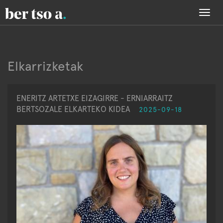
Togg
navi
Elkarrizketak
ENERITZ ARTETXE EIZAGIRRE - ERNIARRAITZ
BERTSOZALE ELKARTEKO KIDEA
2025-09-18