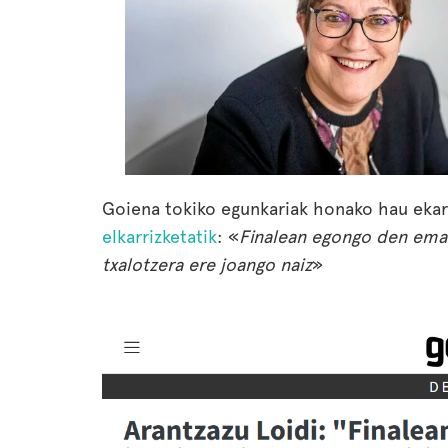
Goiena tokiko egunkariak honako hau ekarr
elkarrizketatik
: «
Finalean egongo den emaku
txalotzera ere joango naiz
»