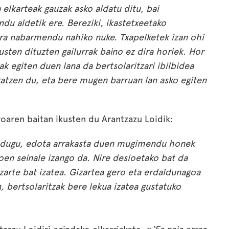
 elkarteak gauzak asko aldatu ditu, bai
du aldetik ere. Bereziki, ikastetxeetako
era nabarmendu nahiko nuke. Txapelketek izan ohi
sten dituzten gailurrak baino ez dira horiek. Hor
k egiten duen lana da bertsolaritzari ibilbidea
atzen du, eta bere mugen barruan lan asko egiten
roaren baitan ikusten du Arantzazu Loidik:
 badugu, edota arrakasta duen mugimendu honek
oen seinale izango da. Nire desioetako bat da
zarte bat izatea. Gizartea gero eta erdaldunagoa
 bertsolaritzak bere lekua izatea gustatuko