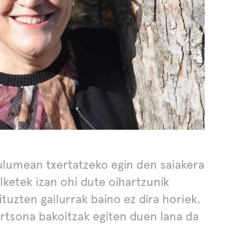
culumean txertatzeko egin den saiakera
etek izan ohi dute oihartzunik
tuzten gailurrak baino ez dira horiek.
rtsona bakoitzak egiten duen lana da