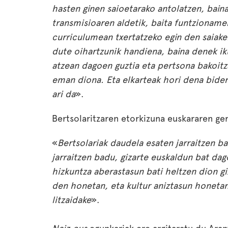
hasten ginen saioetarako antolatzen, baina
transmisioaren aldetik, baita funtzionamen
curriculumean txertatzeko egin den saiak
dute oihartzunik handiena, baina denek iku
atzean dagoen guztia eta pertsona bakoitza
eman diona. Eta elkarteak hori dena bider
ari da
».
Bertsolaritzaren etorkizuna euskararen ge
«
Bertsolariak daudela esaten jarraitzen
jarraitzen badu, gizarte euskaldun bat dag
hizkuntza aberastasun bati heltzen dion gi
den honetan, eta kultur aniztasun honetan,
litzaidake
».