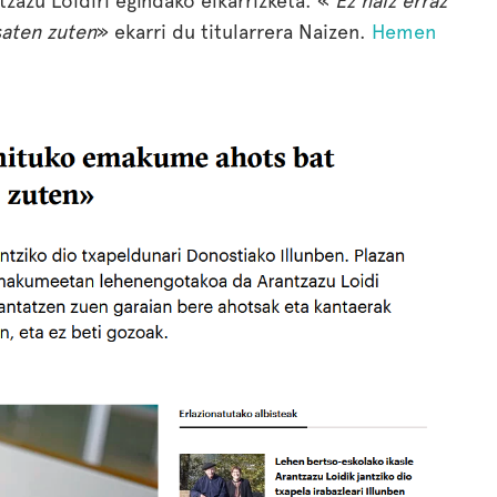
zazu Loidiri egindako elkarrizketa. «
‘Ez naiz erraz
saten zuten
» ekarri du titularrera Naizen.
Hemen