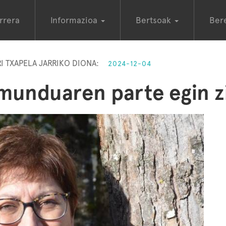
rrera
Informazioa
Bertsoak
Ber
I TXAPELA JARRIKO DIONA:
2024-12-04
munduaren parte egin z