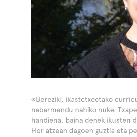
«Bereziki, ikastetxeetako curri
nabarmendu nahiko nuke. Txapelk
handiena, baina denek ikusten di
Hor atzean dagoen guztia eta pe