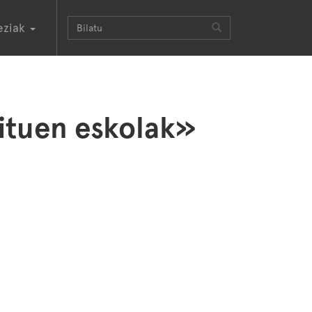
eziak
ituen eskolak»