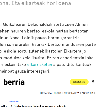
iona. Eta elkarteak hori dena
txi Goikolearen belaunaldiak sortu zuen Almen
lehen haurren bertso-eskola hartan bertsotan
eldun izana. Loidik pauso haren garrantzia
en sorrerarekin haurrak bertso munduaren parte
o-eskola sortu zutenek Ikastolen Elkartera jo
o modukoa zela ikusita. Ez zen esperientzia lokal
ari eskainitako
elkarrizketan
aipatu ditu kontuok
hainbat gauza interesgarri.