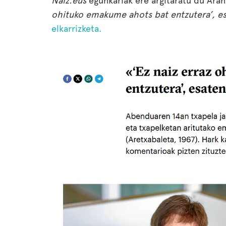
Naiz.eus
egunkariak ere argitaratu du Arant
ohituko emakume ahots bat entzutera’, e
elkarrizketa.