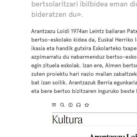
bertsolaritzari ibilbidea eman d
bideratzen du».
Arantzazu Loidi 1974an Leintz bailaran Pa
bertso-eskolako kidea da, Euskal Herriko 
ikasia eta handik gutxira Eskolarteko txap
azpimarratu du nabarmenduz bertso-eskol
egin zituela eskolak. Izan ere, Almen berts
zuten proiektu hari nazio mailan zabaltzek
bat izan soilik. Arantzazuk Berria egunkari
eta bere bertso bizitzaren inguruko beste 