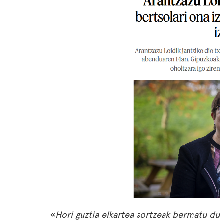
«
Hori guztia elkartea sortzeak bermatu d