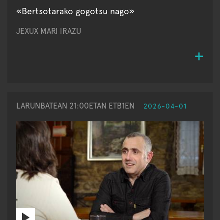
«Bertsotarako gogotsu nago»
JEXUX MARI IRAZU
LARUNBATEAN 21:00ETAN ETB1EN
2026-04-01