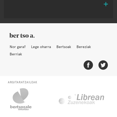
Nor gara?
Lege oharra
Bertsoak
Bereziak
Berriak
ARGITARATZAILEAK