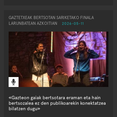
GAZTETXEAK BERTSOTAN SARIKETAKO FINALA
LARUNBATEAN AZKOITIAN
2026-05-11
«Gazteon gaiak bertsotara eraman eta hain
bertsozalea ez den publikoarekin konektatzea
bilatzen dugu»