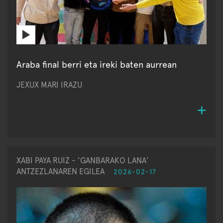
Araba final berri eta ireki baten aurrean
JEXUX MARI IRAZU
XABI PAYA RUIZ - 'GANBARAKO LANA'
ANTZEZLANAREN EGILEA
2026-02-17