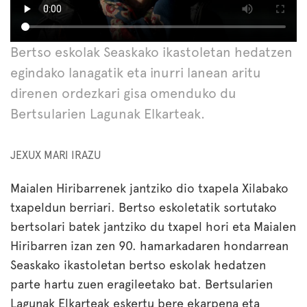
Bertso eskolak Seaskako ikastoletan hedatzen
egindako lanagatik eta inurri lanean aritu
direnen ordezkari gisa omenduko du
Bertsularien Lagunak Elkarteak.
JEXUX MARI IRAZU
Maialen Hiribarrenek jantziko dio txapela Xilabako
txapeldun berriari. Bertso eskoletatik sortutako
bertsolari batek jantziko du txapel hori eta Maialen
Hiribarren izan zen 90. hamarkadaren hondarrean
Seaskako ikastoletan bertso eskolak hedatzen
parte hartu zuen eragileetako bat. Bertsularien
Lagunak Elkarteak eskertu bere ekarpena eta