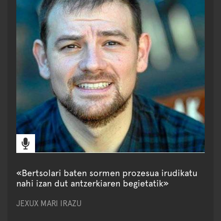
«Bertsolari baten sormen prozesua irudikatu
nahi izan dut antzerkiaren begietatik»
JEXUX MARI IRAZU