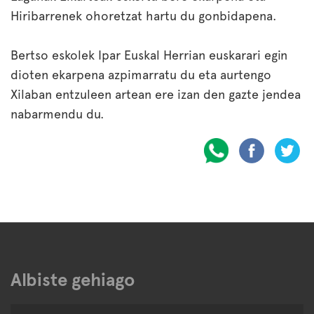
Hiribarrenek ohoretzat hartu du gonbidapena.
Bertso eskolek Ipar Euskal Herrian euskarari egin
dioten ekarpena azpimarratu du eta aurtengo
Xilaban entzuleen artean ere izan den gazte jendea
nabarmendu du.
Albiste gehiago