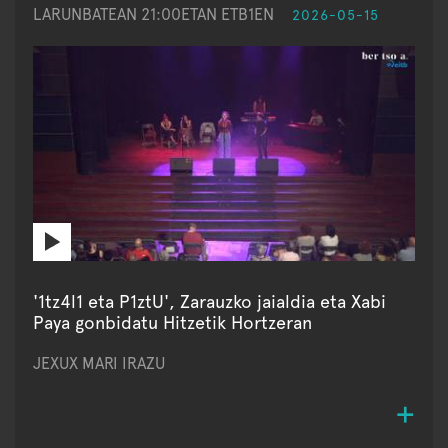
LARUNBATEAN 21:00ETAN ETB1EN
2026-05-15
'1tz4l1 eta P1ztU', Zarauzko jaialdia eta Xabi
Paya gonbidatu Hitzetik Hortzeran
JEXUX MARI IRAZU