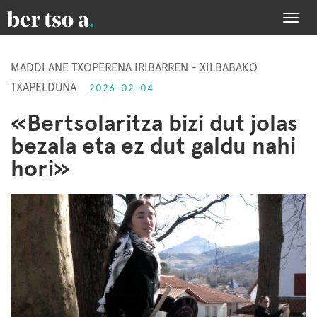
Togg
navi
MADDI ANE TXOPERENA IRIBARREN - XILBABAKO
TXAPELDUNA
2026-02-04
«Bertsolaritza bizi dut jolas
bezala eta ez dut galdu nahi
hori»