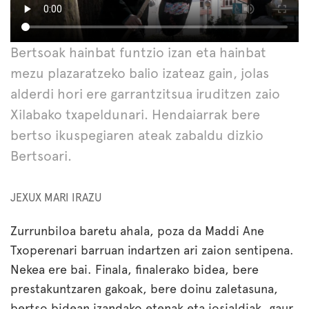
Bertsoak hainbat funtzio izan eta hainbat
mezu plazaratzeko balio izateaz gain, jolas
alderdi hori ere garrantzitsua iruditzen zaio
Xilabako txapeldunari. Hendaiarrak bere
bertso ikuspegiaren ateak zabaldu dizkio
Bertsoari.
JEXUX MARI IRAZU
Zurrunbiloa baretu ahala, poza da Maddi Ane
Txoperenari barruan indartzen ari zaion sentipena.
Nekea ere bai. Finala, finalerako bidea, bere
prestakuntzaren gakoak, bere doinu zaletasuna,
bertso bidean izandako etenak eta josialdiak, gaur