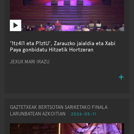
'1tz4l1 eta P1ztU', Zarauzko jaialdia eta Xabi
Paya gonbidatu Hitzetik Hortzeran
JEXUX MARI IRAZU
GAZTETXEAK BERTSOTAN SARIKETAKO FINALA
LARUNBATEAN AZKOITIAN
2026-05-11