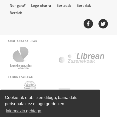
Nor gara?
Lege oharra
Bertsoak
Bereziak
Berriak
ARGITARATZAILEAK
LAGUNTZAILEAK
Cookie-ak erabiltzen ditugu, baina datu
pertsonalak ez ditugu gordetzen
Informazio gehiago