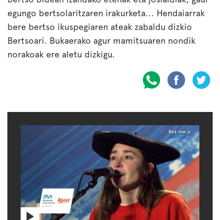
egungo bertsolaritzaren irakurketa... Hendaiarrak
bere bertso ikuspegiaren ateak zabaldu dizkio
Bertsoari. Bukaerako agur mamitsuaren nondik
norakoak ere aletu dizkigu.