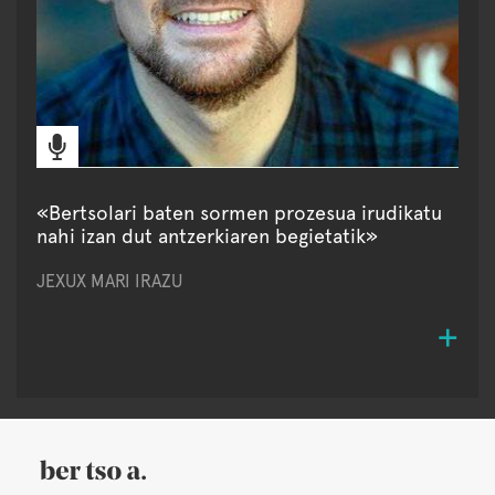
«Bertsolari baten sormen prozesua irudikatu
nahi izan dut antzerkiaren begietatik»
JEXUX MARI IRAZU