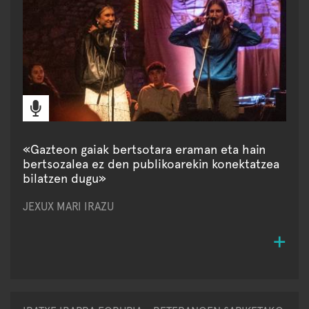
«Gazteon gaiak bertsotara eraman eta hain
bertsozalea ez den publikoarekin konektatzea
bilatzen dugu»
JEXUX MARI IRAZU