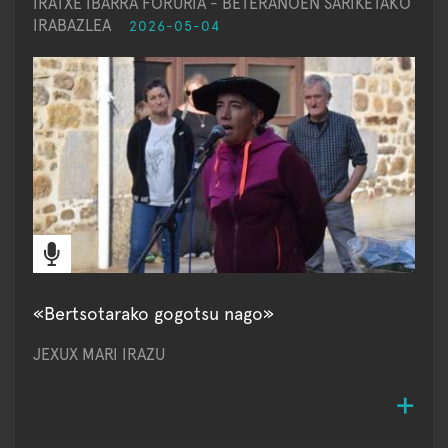
IRATXE IBARRA FORURIA - BETERANOEN SARIKETAKO
IRABAZLEA
2026-05-04
«Bertsotarako gogotsu nago»
JEXUX MARI IRAZU