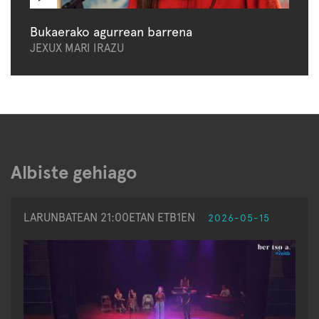
Bukaerako agurrean barrena
JEXUX MARI IRAZU
Albiste gehiago
LARUNBATEAN 21:00ETAN ETB1EN
2026-05-15