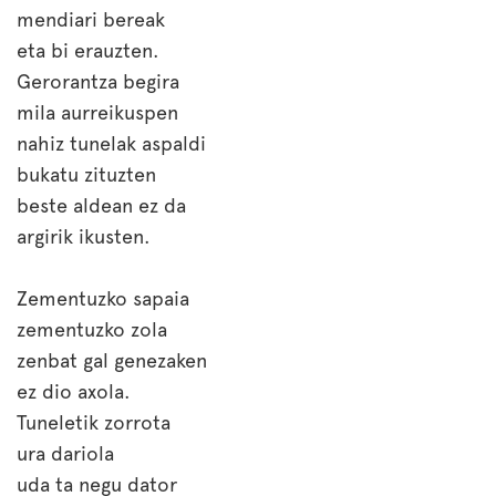
mendiari bereak
eta bi erauzten.
Gerorantza begira
mila aurreikuspen
nahiz tunelak aspaldi
bukatu zituzten
beste aldean ez da
argirik ikusten.
Zementuzko sapaia
zementuzko zola
zenbat gal genezaken
ez dio axola.
Tuneletik zorrota
ura dariola
uda ta negu dator