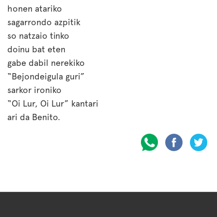
honen atariko
sagarrondo azpitik
so natzaio tinko
doinu bat eten
gabe dabil nerekiko
“Bejondeigula guri”
sarkor ironiko
“Oi Lur, Oi Lur” kantari
ari da Benito.