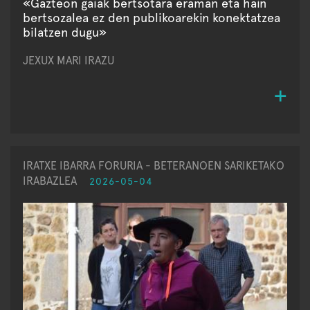
«Gazteon gaiak bertsotara eraman eta hain
bertsozalea ez den publikoarekin konektatzea
bilatzen dugu»
JEXUX MARI IRAZU
IRATXE IBARRA FORURIA - BETERANOEN SARIKETAKO
IRABAZLEA
2026-05-04