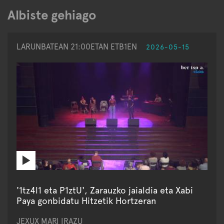
Albiste gehiago
LARUNBATEAN 21:00ETAN ETB1EN
2026-05-15
'1tz4l1 eta P1ztU', Zarauzko jaialdia eta Xabi
Paya gonbidatu Hitzetik Hortzeran
JEXUX MARI IRAZU