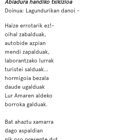
Abiadura handiko txikizioa
Doinua: Lagundurikan danoi -
Haize errotarik ez!-
oihal zabalduak,
autobide azpian
mendi zapalduak,
laborantzako lurrak
turistei salduak…
hormigoia bezala
daude ugalduak
Lur Amaren aldeko
borroka galduak.
Bat ahaztu xamarra
dago aspaldian
nik oso presente dut