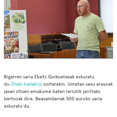
Bigarren saria Ekaitz Goikoetxeak eskuratu
du
Orain badakizu
sortarekin. Umetan sexu erasoak
jasan zituen emakume baten larrutik jarritako
bertsoak dira. Beasaindarrak 500 euroko saria
eskuratu du.