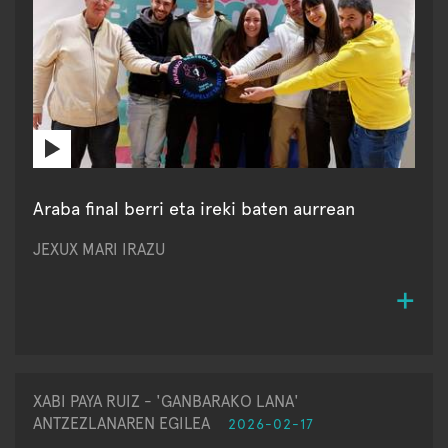
Araba final berri eta ireki baten aurrean
JEXUX MARI IRAZU
XABI PAYA RUIZ - 'GANBARAKO LANA'
ANTZEZLANAREN EGILEA
2026-02-17