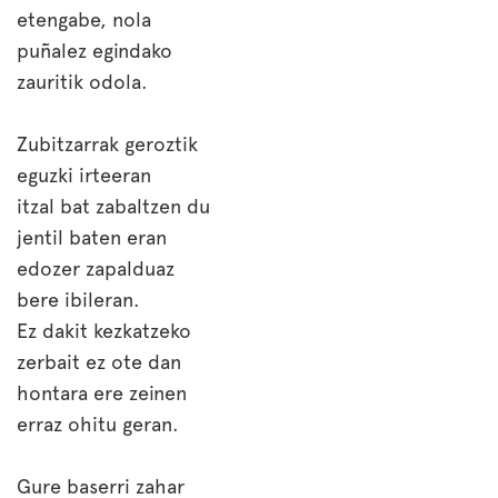
etengabe, nola
puñalez egindako
zauritik odola.
Zubitzarrak geroztik
eguzki irteeran
itzal bat zabaltzen du
jentil baten eran
edozer zapalduaz
bere ibileran.
Ez dakit kezkatzeko
zerbait ez ote dan
hontara ere zeinen
erraz ohitu geran.
Gure baserri zahar