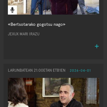
«Bertsotarako gogotsu nago»
JEXUX MARI IRAZU
LARUNBATEAN 21:00ETAN ETB1EN
2026-04-01