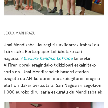
JEXUX MARI IRAZU
Unai Mendizabal Jauregi zizurkildarrak irabazi du
Txirristaka Bertsopaper Lehiaketako sari
nagusia,
Abiadura handiko txikizioa
lanarekin.
AHTren obrek eragindako txikizioari eskainitako
sorta da. Unai Mendizabalek baserri atarian
ezagutu du AHTko obren eta azpiegituren eragina
eta hori dakar bertsotara. Sari Nagusiari zegokion
1.000 euroko diru-saria eskuratu du Mendizabalek.