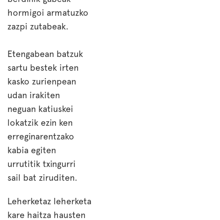
hormigoi armatuzko
zazpi zutabeak.
Etengabean batzuk
sartu bestek irten
kasko zurienpean
udan irakiten
neguan katiuskei
lokatzik ezin ken
erreginarentzako
kabia egiten
urrutitik txingurri
sail bat ziruditen.
Leherketaz leherketa
kare haitza hausten