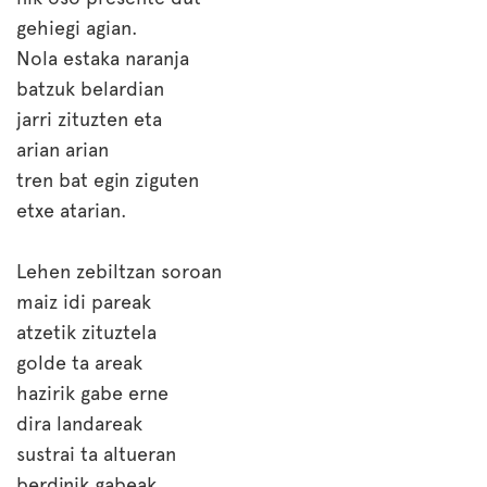
gehiegi agian.
Nola estaka naranja
batzuk belardian
jarri zituzten eta
arian arian
tren bat egin ziguten
etxe atarian.
Lehen zebiltzan soroan
maiz idi pareak
atzetik zituztela
golde ta areak
hazirik gabe erne
dira landareak
sustrai ta altueran
berdinik gabeak