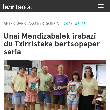
Togg
navi
AHT-RI JARRITAKO BERTSOEKIN
2026-06-23
Unai Mendizabalek irabazi
du Txirristaka bertsopaper
saria