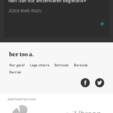
nahi izan dut antzerkiaren begietatik»
JEXUX MARI IRAZU
Nor gara?
Lege oharra
Bertsoak
Bereziak
Berriak
ARGITARATZAILEAK